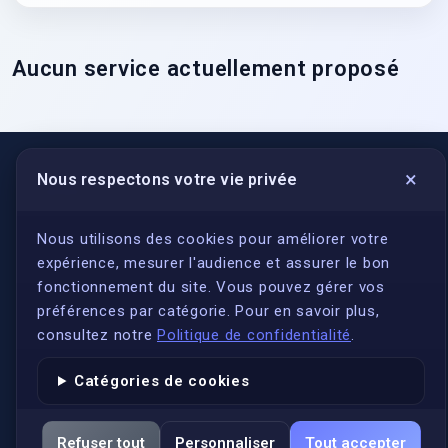
Aucun service actuellement proposé
×
Nous respectons votre vie privée
LIENS UTILES
S'inscrire
Nous utilisons des cookies pour améliorer votre
expérience, mesurer l'audience et assurer le bon
Qui sommes-nous ?
fonctionnement du site. Vous pouvez gérer vos
Conformité
préférences par catégorie. Pour en savoir plus,
Annuaires des traducteurs assermentés
consultez notre
Politique de confidentialité
.
Authenticité et apostille
Catégories de cookies
Actualités
Services
Refuser tout
Personnaliser
Tout accepter