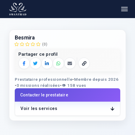
Besmira
(0)
Partager ce profil
Facebook
Twitter
LinkedIn
WhatsApp
E‑mail
Copier le lien
Prestataire professionnelle
•
Membre depuis 2026
•
0 missions réalisées
•
👁️
158 vues
Contacter le prestataire
Voir les services