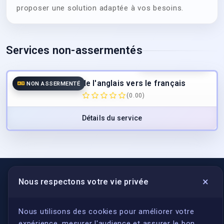
proposer une solution adaptée à vos besoins.
Services non-assermentés
25.00
€
/page
TTC
Traduction de l'anglais vers le français
NON ASSERMENTÉ
(0.00)
Détails du service
×
Nous respectons votre vie privée
LIENS UTILES
S'inscrire
Nous utilisons des cookies pour améliorer votre
expérience, mesurer l'audience et assurer le bon