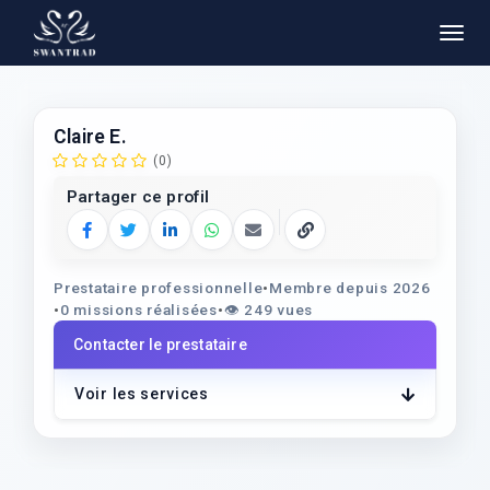
Claire E.
(0)
Partager ce profil
Facebook
Twitter
LinkedIn
WhatsApp
E‑mail
Copier le lien
Prestataire professionnelle
•
Membre depuis 2026
•
0 missions réalisées
•
👁️
249 vues
Contacter le prestataire
Voir les services