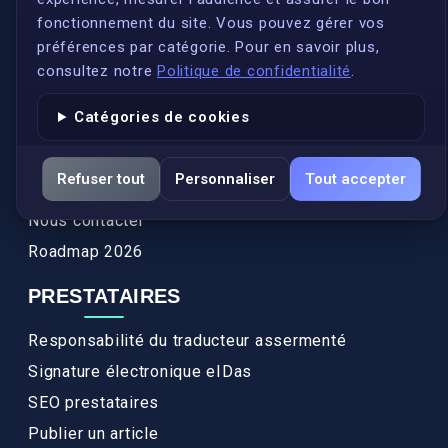
Qui sommes-nous ?
fonctionnement du site. Vous pouvez gérer vos
Conformité
préférences par catégorie. Pour en savoir plus,
Annuaires des traducteurs assermentés
consultez notre
Politique de confidentialité
.
Authenticité et apostille
Catégories de cookies
Actualités
Services
Refuser tout
Personnaliser
Tout accepter
FAQ
Nous contacter
Roadmap 2026
PRESTATAIRES
Responsabilité du traducteur assermenté
Signature électronique eIDas
SEO prestataires
Publier un article