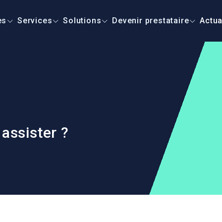
es
Services
Solutions
Devenir prestataire
Actua
ssister ?