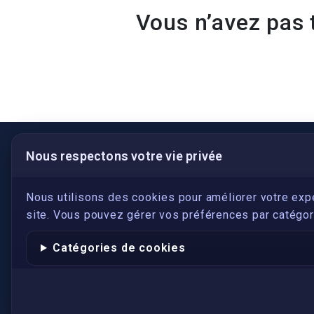
Vous n’avez pas 
Nous respectons votre vie privée
LIENS UTILES
S'inscrire
Nous utilisons des cookies pour améliorer votre exp
site. Vous pouvez gérer vos préférences par catégori
Qui sommes-nous ?
Conformité
Catégories de cookies
Annuaires des traducteurs assermentés
Authenticité et apostille
Actualités