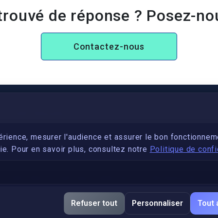
trouvé de réponse ? Posez-no
Contactez-nous
PARTENARIAT
Devenez développeur avec IronSkill Academy
érience, mesurer l'audience et assurer le bon fonctionnem
e. Pour en savoir plus, consultez notre
Politique de confi
Gubernatis immobilier
DÉCRETS SIGNATURE ÉLECTRONIQUE
Apostille et légalisation, fin de l'obligation entre les
Refuser tout
Personnaliser
Tout 
pays de l’UE (Règlement 2016/1191)