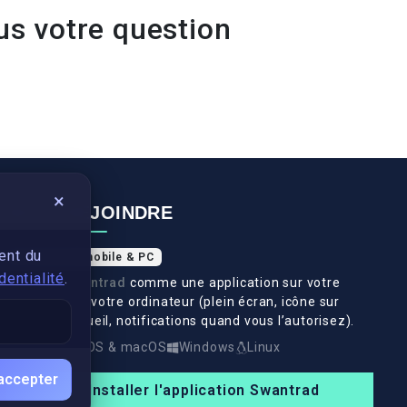
us votre question
×
NOUS REJOINDRE
ent du
Application mobile & PC
dentialité
.
Installez
Swantrad
comme une application sur votre
téléphone et votre ordinateur (plein écran, icône sur
l’écran d’accueil, notifications quand vous l’autorisez).
Android
iOS & macOS
Windows
Linux
accepter
Installer l'application Swantrad