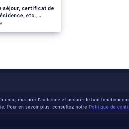
e séjour, certificat de
résidence, etc.,
bescheinigung o. ä
 €
PARTENARIAT
Devenez développeur avec IronSkill Academy
érience, mesurer l'audience et assurer le bon fonctionnem
e. Pour en savoir plus, consultez notre
Politique de confi
Gubernatis immobilier
DÉCRETS SIGNATURE ÉLECTRONIQUE