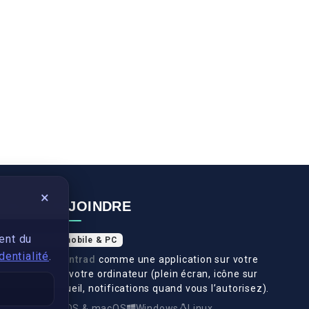
×
NOUS REJOINDRE
ent du
Application mobile & PC
dentialité
.
Installez
Swantrad
comme une application sur votre
téléphone et votre ordinateur (plein écran, icône sur
l’écran d’accueil, notifications quand vous l’autorisez).
Android
iOS & macOS
Windows
Linux