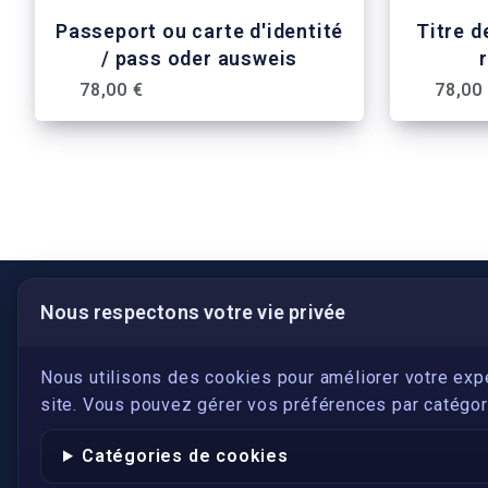
Passeport ou carte d'identité
Titre d
/ pass oder ausweis
melde
78,00 €
78,00
Nous respectons votre vie privée
LIENS UTILES
S'inscrire
Nous utilisons des cookies pour améliorer votre exp
site. Vous pouvez gérer vos préférences par catégori
Qui sommes-nous ?
Conformité
Catégories de cookies
Annuaires des traducteurs assermentés