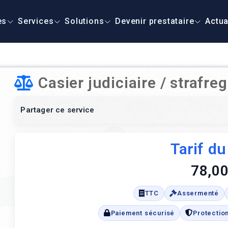
es
Services
Solutions
Devenir prestataire
Actua
Casier judiciaire / strafre
Partager ce service
Tarif du
78,00
TTC
Assermenté
Paiement sécurisé
Protectio