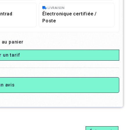
LIVRAISON
ntrad
Électronique certifiée /
Poste
 au panier
r un tarif
un avis