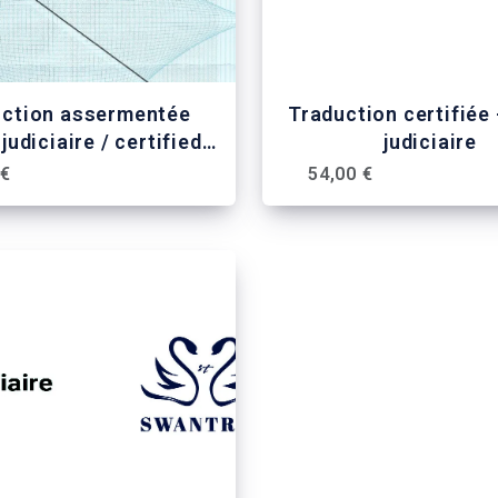
uction assermentée
Traduction certifiée 
judiciaire / certified
judiciaire
slation of criminal
 €
54,00 €
 / traduzione giurata
ificato casellario
diziale / tradução
entada de registos
criminais