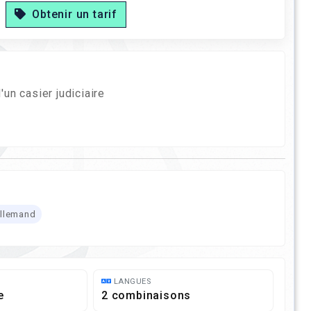
Obtenir un tarif
un casier judiciaire
Allemand
LANGUES
e
2 combinaisons