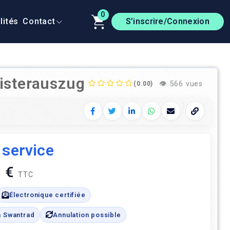
0
lités
Contact
S’inscrire/Connexion
gisterauszug
👁️
566 vues
(0.00)
Facebook
Twitter
LinkedIn
WhatsApp
E‑mail
Copier le 
 service
 €
TTC
Électronique certifiée
n Swantrad
Annulation possible