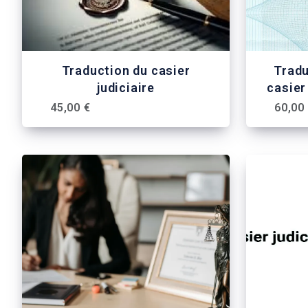
Traduction du casier
Trad
judiciaire
casier 
tran
45,00 €
60,00
records
cert
giu
juram