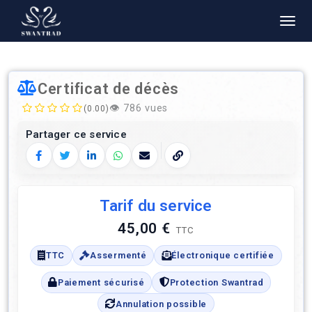
Certificat de décès
👁️
786 vues
(0.00)
Partager ce service
Facebook
Twitter
LinkedIn
WhatsApp
E‑mail
Copier le lien
Tarif du service
45,00 €
TTC
TTC
Assermenté
Électronique certifiée
Paiement sécurisé
Protection Swantrad
Annulation possible