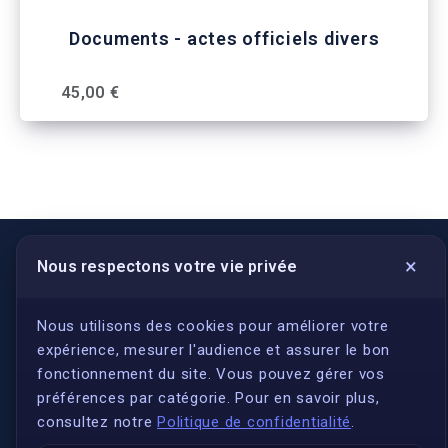
Documents - actes officiels divers
45,00 €
×
Nous respectons votre vie privée
LIENS UTILES
S'inscrire
Nous utilisons des cookies pour améliorer votre
expérience, mesurer l'audience et assurer le bon
Qui sommes-nous ?
fonctionnement du site. Vous pouvez gérer vos
Conformité
préférences par catégorie. Pour en savoir plus,
Annuaires des traducteurs assermentés
consultez notre
Politique de confidentialité
.
Authenticité et apostille