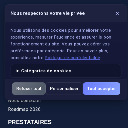
×
Nous respectons votre vie privée
LIENS UTILES
S'inscrire
Nous utilisons des cookies pour améliorer votre
expérience, mesurer l'audience et assurer le bon
Qui sommes-nous ?
fonctionnement du site. Vous pouvez gérer vos
Conformité
préférences par catégorie. Pour en savoir plus,
Annuaires des traducteurs assermentés
consultez notre
Politique de confidentialité
.
Authenticité et apostille
Catégories de cookies
Actualités
Services
Refuser tout
Personnaliser
Tout accepter
FAQ
Nous contacter
Roadmap 2026
PRESTATAIRES