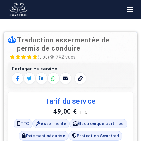
Traduction assermentée de
permis de conduire
👁️
742 vues
(5.00)
Partager ce service
Facebook
Twitter
LinkedIn
WhatsApp
E‑mail
Copier le lien
Tarif du service
49,00 €
TTC
TTC
Assermenté
Électronique certifiée
Paiement sécurisé
Protection Swantrad