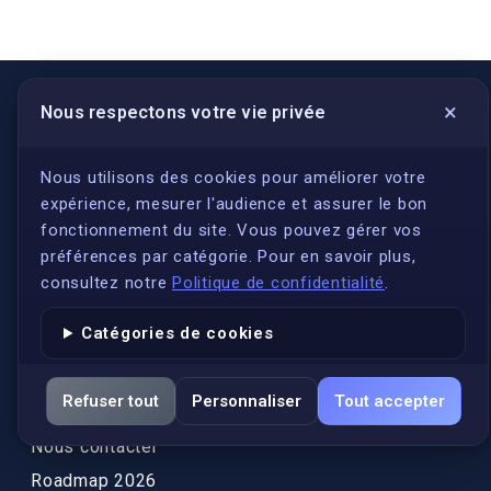
×
Nous respectons votre vie privée
LIENS UTILES
S'inscrire
Nous utilisons des cookies pour améliorer votre
expérience, mesurer l'audience et assurer le bon
Qui sommes-nous ?
fonctionnement du site. Vous pouvez gérer vos
Conformité
préférences par catégorie. Pour en savoir plus,
Annuaires des traducteurs assermentés
consultez notre
Politique de confidentialité
.
Authenticité et apostille
Catégories de cookies
Actualités
Services
Refuser tout
Personnaliser
Tout accepter
FAQ
Nous contacter
Roadmap 2026