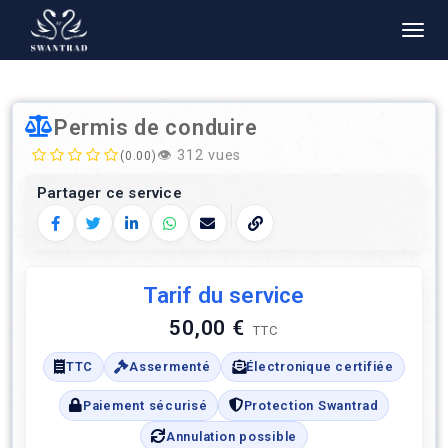
Permis de conduire
👁️
312 vues
(0.00)
Partager ce service
Facebook
Twitter
LinkedIn
WhatsApp
E‑mail
Copier le lien
Tarif du service
50,00 €
TTC
TTC
Assermenté
Électronique certifiée
Paiement sécurisé
Protection Swantrad
Annulation possible