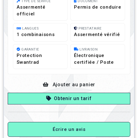
TYPE DE SERVICE
DOCUMENT
Assermenté
Permis de conduire
officiel
LANGUES
PRESTATAIRE
1 combinaisons
Assermenté vérifié
GARANTIE
LIVRAISON
Protection
Électronique
Swantrad
certifiée / Poste
Ajouter au panier
Obtenir un tarif
Écrire un avis