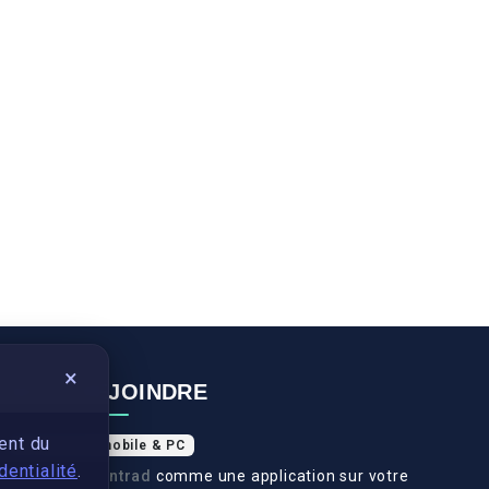
×
NOUS REJOINDRE
ent du
Application mobile & PC
dentialité
.
Installez
Swantrad
comme une application sur votre