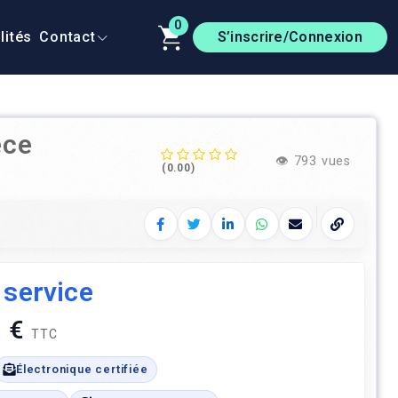
0
lités
Contact
S’inscrire/Connexion
èce
👁️
793 vues
(0.00)
Facebook
Twitter
LinkedIn
WhatsApp
E‑mail
Copier le 
 service
 €
TTC
Électronique certifiée