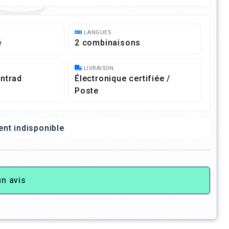
LANGUES
é
2 combinaisons
LIVRAISON
ntrad
Électronique certifiée /
Poste
t indisponible
un avis