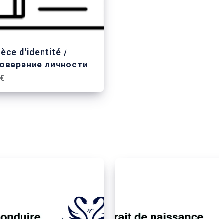
ièce d'identité /
оверение личности
 €