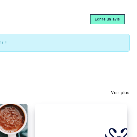
Écrire un avis
r !
Voir plus