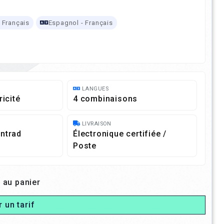
- Français
Espagnol - Français
LANGUES
ricité
4 combinaisons
LIVRAISON
ntrad
Électronique certifiée /
Poste
 au panier
r un tarif