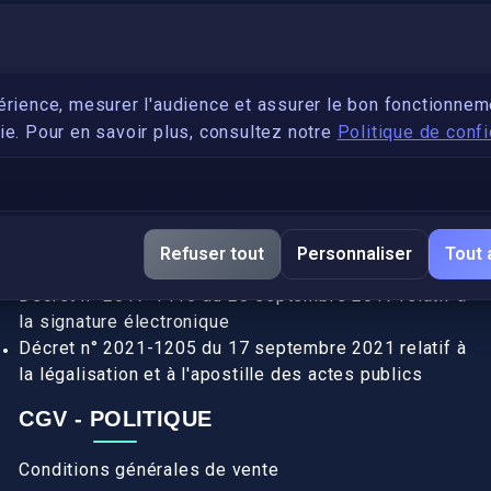
PARTENARIAT
Devenez développeur avec IronSkill Academy
érience, mesurer l'audience et assurer le bon fonctionnem
e. Pour en savoir plus, consultez notre
Politique de confi
Gubernatis immobilier
DÉCRETS SIGNATURE ÉLECTRONIQUE
Apostille et légalisation, fin de l'obligation entre les
Refuser tout
Personnaliser
Tout 
pays de l’UE (Règlement 2016/1191)
Décret n° 2017-1416 du 28 septembre 2017 relatif à
la signature électronique
Décret n° 2021-1205 du 17 septembre 2021 relatif à
la légalisation et à l'apostille des actes publics
CGV - POLITIQUE
Conditions générales de vente