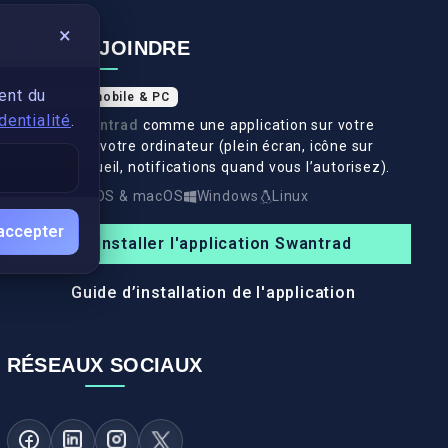
×
NOUS REJOINDRE
ent du
Application mobile & PC
dentialité
.
Installez
Swantrad
comme une application sur votre
téléphone et votre ordinateur (plein écran, icône sur
l’écran d’accueil, notifications quand vous l’autorisez).
Android
iOS & macOS
Windows
Linux
accepter
Installer l'application Swantrad
Guide d’installation de l'application
RÉSEAUX SOCIAUX