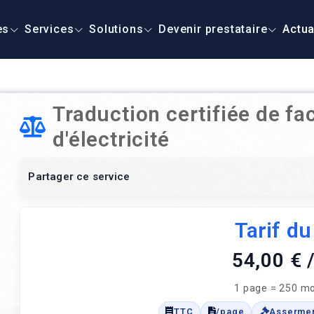
es
Services
Solutions
Devenir prestataire
Actua
Traduction certifiée de fa
d'électricité
Partager ce service
Tarif du
54,00 €
1 page = 250 mo
TTC
/page
Asserme