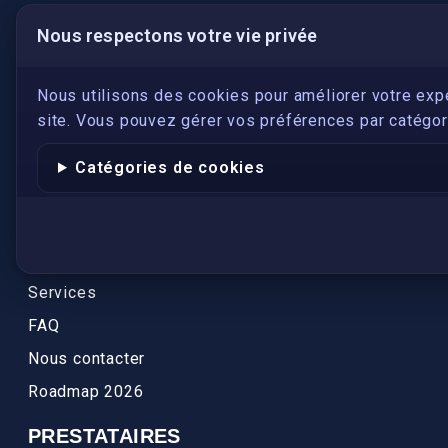
Nous respectons votre vie privée
LIENS UTILES
S'inscrire
Nous utilisons des cookies pour améliorer votre exp
site. Vous pouvez gérer vos préférences par catégori
Qui sommes-nous ?
Conformité
Catégories de cookies
Annuaires des traducteurs assermentés
Authenticité et apostille
Actualités
Services
FAQ
Nous contacter
Roadmap 2026
PRESTATAIRES