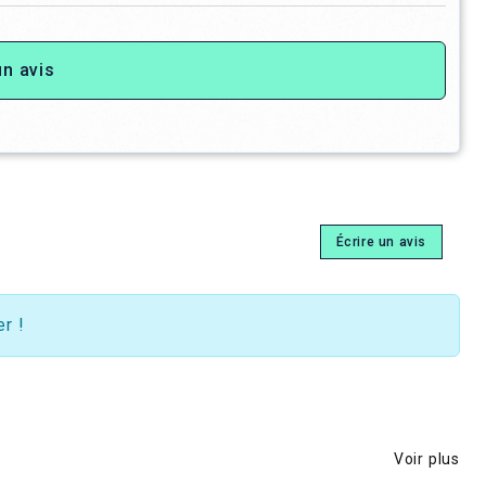
un avis
Écrire un avis
r !
Voir plus