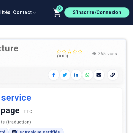
0
lités
Contact
S’inscrire/Connexion
cture
👁️
365 vues
(0.00)
Facebook
Twitter
LinkedIn
WhatsApp
E‑mail
Copier le 
 service
 /page
TTC
ts (traduction)
nté
Électronique certifiée