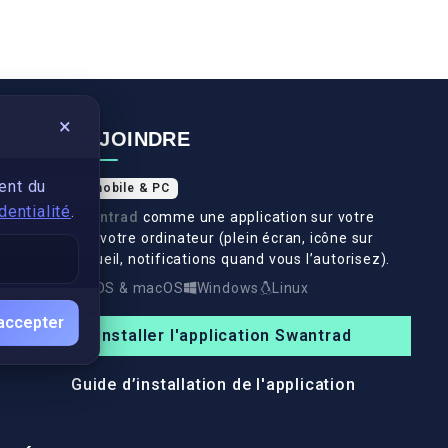
×
NOUS REJOINDRE
ent du
Application mobile & PC
dentialité
.
Installez
Swantrad
comme une application sur votre
téléphone et votre ordinateur (plein écran, icône sur
l’écran d’accueil, notifications quand vous l’autorisez).
Android
iOS & macOS
Windows
Linux
accepter
Installer l'application Swantrad
Guide d’installation de l'application