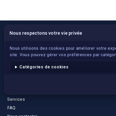
Nous respectons votre vie privée
LIENS UTILES
S'inscrire
Nous utilisons des cookies pour améliorer votre exp
site. Vous pouvez gérer vos préférences par catégori
Qui sommes-nous ?
Conformité
Catégories de cookies
Annuaires des traducteurs assermentés
Authenticité et apostille
Actualités
Services
FAQ