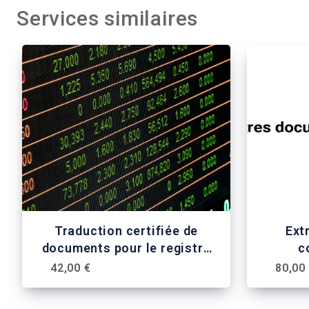
Services similaires
Traduction certifiée de
Ext
documents pour le registre
c
du commerce (statuts, kbis,
hand
42,00 €
80,00
etc.)