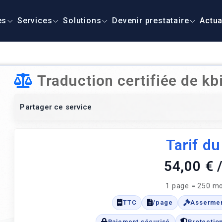
es
Services
Solutions
Devenir prestataire
Actua
Traduction certifiée de kb
Partager ce service
Tarif du
54,00 €
1 page = 250 mo
TTC
/page
Asserme
Paiement sécurisé
Protectio