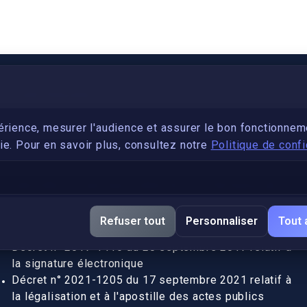
PARTENARIAT
Devenez développeur avec IronSkill Academy
érience, mesurer l'audience et assurer le bon fonctionnem
e. Pour en savoir plus, consultez notre
Politique de confi
Gubernatis immobilier
DÉCRETS SIGNATURE ÉLECTRONIQUE
Apostille et légalisation, fin de l'obligation entre les
Refuser tout
Personnaliser
Tout 
pays de l’UE (Règlement 2016/1191)
Décret n° 2017-1416 du 28 septembre 2017 relatif à
la signature électronique
Décret n° 2021-1205 du 17 septembre 2021 relatif à
la légalisation et à l'apostille des actes publics