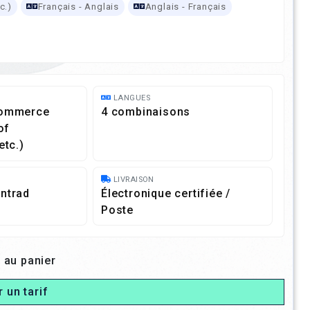
c.)
Français - Anglais
Anglais - Français
LANGUES
commerce
4 combinaisons
of
etc.)
LIVRAISON
ntrad
Électronique certifiée /
Poste
 au panier
r un tarif