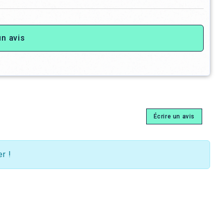
un avis
Écrire un avis
r !