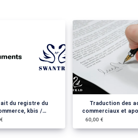
rait du registre du
Traduction des a
ommerce, kbis /
commerciaux et apo
elsregisterauszug
 €
60,00 €