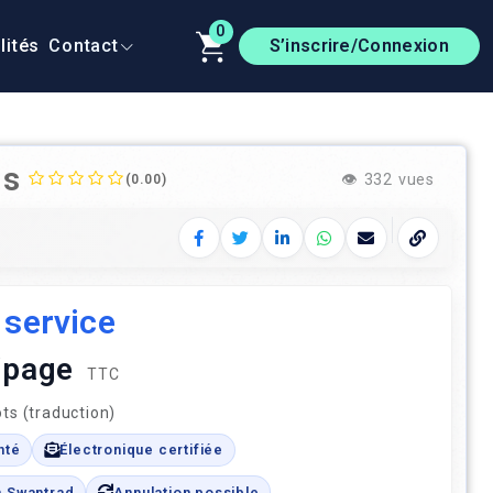
0
lités
Contact
S’inscrire/Connexion
is
👁️
332 vues
(0.00)
Facebook
Twitter
LinkedIn
WhatsApp
E‑mail
Copier le 
 service
 /page
TTC
ts (traduction)
nté
Électronique certifiée
n Swantrad
Annulation possible