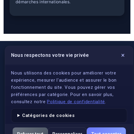
démarches internationales.
×
Nous respectons votre vie privée
LIENS UTILES
S'inscrire
Nous utilisons des cookies pour améliorer votre
expérience, mesurer l'audience et assurer le bon
Qui sommes-nous ?
fonctionnement du site. Vous pouvez gérer vos
Conformité
préférences par catégorie. Pour en savoir plus,
Annuaires des traducteurs assermentés
consultez notre
Politique de confidentialité
.
Authenticité et apostille
Catégories de cookies
Actualités
Services
Refuser tout
Personnaliser
Tout accepter