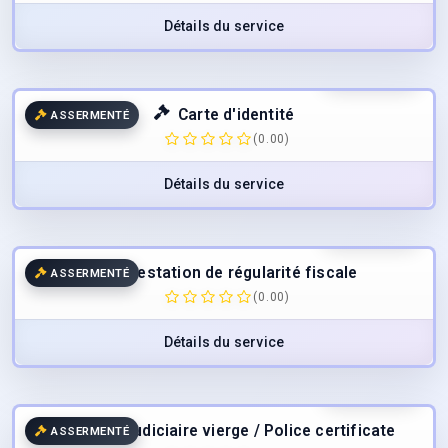
Détails du service
47.00
€
TTC
Carte d'identité
ASSERMENTÉ
(0.00)
Détails du service
54.00
€
TTC
Attestation de régularité fiscale
ASSERMENTÉ
(0.00)
Détails du service
55.00
€
TTC
Casier judiciaire vierge / Police certificate
ASSERMENTÉ