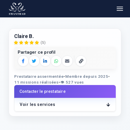
Claire B.
(5)
Partager ce profil
Facebook
Twitter
LinkedIn
WhatsApp
E‑mail
Copier le lien
Prestataire assermentée
•
Membre depuis 2025
•
11 missions réalisées
•
👁️
527 vues
Contacter le prestataire
Voir les services