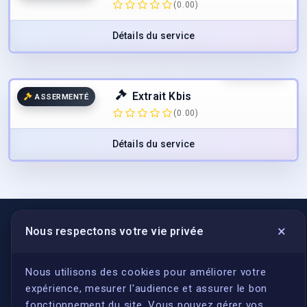
(0.00)
Détails du service
70.00
€
TTC
Extrait Kbis
ASSERMENTÉ
(0.00)
Détails du service
×
Nous respectons votre vie privée
LIENS UTILES
S'inscrire
Nous utilisons des cookies pour améliorer votre
expérience, mesurer l'audience et assurer le bon
Qui sommes-nous ?
fonctionnement du site. Vous pouvez gérer vos