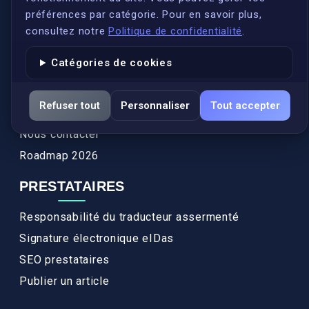
Conformité
préférences par catégorie. Pour en savoir plus,
Annuaires des traducteurs assermentés
consultez notre
Politique de confidentialité
.
Authenticité et apostille
Catégories de cookies
Actualités
Services
Refuser tout
Personnaliser
Tout accepter
FAQ
Nous contacter
Roadmap 2026
PRESTATAIRES
Responsabilité du traducteur assermenté
Signature électronique eIDas
SEO prestataires
Publier un article