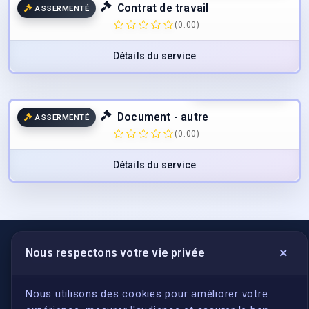
Contrat de travail
ASSERMENTÉ
(0.00)
Détails du service
49.00
€
/page
TTC
Document - autre
ASSERMENTÉ
(0.00)
Détails du service
×
Nous respectons votre vie privée
LIENS UTILES
S'inscrire
Nous utilisons des cookies pour améliorer votre