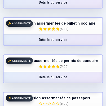
Détails du service
55.00
€
/page
TTC
Traduction assermentée de bulletin scolaire
ASSERMENTÉ
(5.00)
Détails du service
49.00
€
TTC
Traduction assermentée de permis de conduire
ASSERMENTÉ
(5.00)
Détails du service
49.00
€
/page
TTC
Traduction assermentée de passeport
ASSERMENTÉ
(0.00)