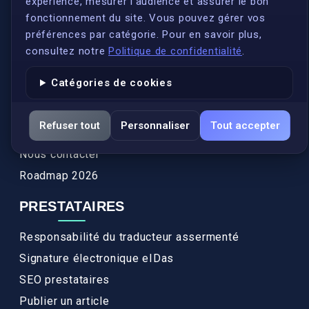
expérience, mesurer l'audience et assurer le bon
Qui sommes-nous ?
fonctionnement du site. Vous pouvez gérer vos
Conformité
préférences par catégorie. Pour en savoir plus,
Annuaires des traducteurs assermentés
consultez notre
Politique de confidentialité
.
Authenticité et apostille
Catégories de cookies
Actualités
Services
Refuser tout
Personnaliser
Tout accepter
FAQ
Nous contacter
Roadmap 2026
PRESTATAIRES
Responsabilité du traducteur assermenté
Signature électronique eIDas
SEO prestataires
Publier un article