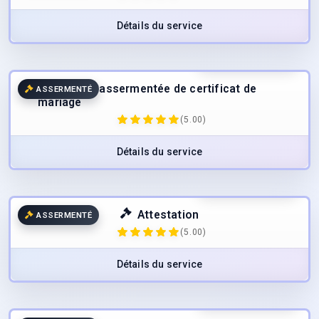
Détails du service
49.00
€
/page
TTC
Traduction assermentée de certificat de
ASSERMENTÉ
mariage
(5.00)
Détails du service
49.00
€
/page
TTC
Attestation
ASSERMENTÉ
(5.00)
Détails du service
49.00
€
/page
TTC