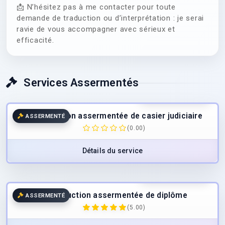
📩 N’hésitez pas à me contacter pour toute
demande de traduction ou d’interprétation : je serai
ravie de vous accompagner avec sérieux et
efficacité.
Services Assermentés
49.00
€
/page
TTC
Traduction assermentée de casier judiciaire
ASSERMENTÉ
(0.00)
Détails du service
49.00
€
/page
TTC
Traduction assermentée de diplôme
ASSERMENTÉ
(5.00)