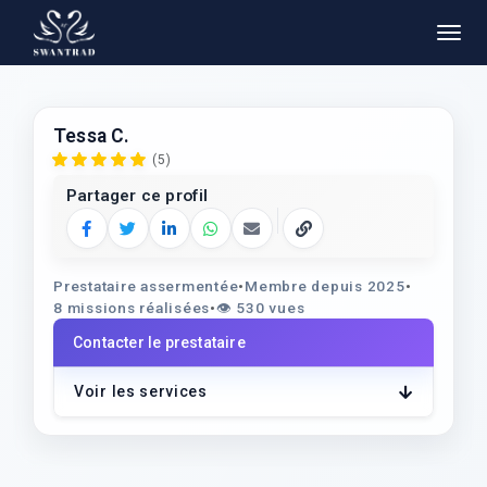
Tessa C.
(5)
Partager ce profil
Facebook
Twitter
LinkedIn
WhatsApp
E‑mail
Copier le lien
Prestataire assermentée
•
Membre depuis 2025
•
8 missions réalisées
•
👁️
530 vues
Contacter le prestataire
Voir les services