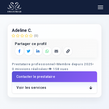
Adeline C.
(0)
Partager ce profil
Facebook
Twitter
LinkedIn
WhatsApp
E‑mail
Copier le lien
Prestataire professionnel
•
Membre depuis 2025
•
0 missions réalisées
•
👁️
158 vues
Contacter le prestataire
Voir les services