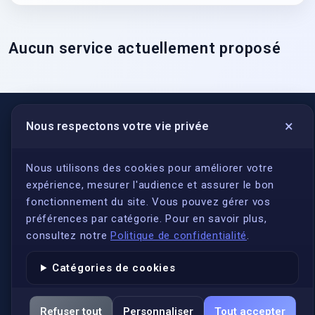
Aucun service actuellement proposé
×
Nous respectons votre vie privée
LIENS UTILES
S'inscrire
Nous utilisons des cookies pour améliorer votre
expérience, mesurer l'audience et assurer le bon
Qui sommes-nous ?
fonctionnement du site. Vous pouvez gérer vos
Conformité
préférences par catégorie. Pour en savoir plus,
Annuaires des traducteurs assermentés
consultez notre
Politique de confidentialité
.
Authenticité et apostille
Catégories de cookies
Actualités
Services
Refuser tout
Personnaliser
Tout accepter