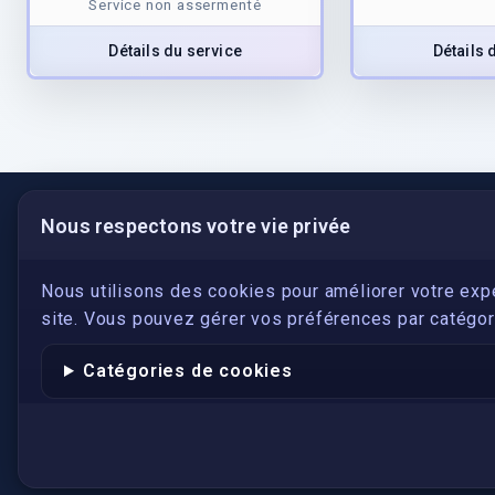
Service non assermenté
Détails du service
Détails 
Nous respectons votre vie privée
LIENS UTILES
S'inscrire
Nous utilisons des cookies pour améliorer votre exp
site. Vous pouvez gérer vos préférences par catégori
Qui sommes-nous ?
Conformité
Catégories de cookies
Annuaires des traducteurs assermentés
Authenticité et apostille
Actualités