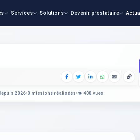
es
Services
Solutions
Devenir prestataire
Actua
Facebook
Twitter
LinkedIn
WhatsApp
E‑mail
Copie
epuis 2026
•
0 missions réalisées
•
👁️
408 vues