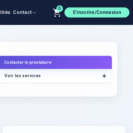
0
lités
Contact
S’inscrire/Connexion
Contacter le prestataire
r le lien
Voir les services