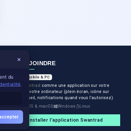
×
NOUS REJOINDRE
ent du
Application mobile & PC
dentialité
.
Installez
Swantrad
comme une application sur votre
téléphone et votre ordinateur (plein écran, icône sur
l’écran d’accueil, notifications quand vous l’autorisez).
Android
iOS & macOS
Windows
Linux
accepter
Installer l'application Swantrad