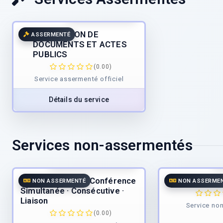
30.00
€
/page
TTC
TRADUCTION DE
ASSERMENTÉ
DOCUMENTS ET ACTES
PUBLICS
(0.00)
Service assermenté officiel
Détails du service
Services non-assermentés
62.50
€
/h
2
à partir de
TTC
Interprétation de Conférence
Traduction e
NON ASSERMENTÉ
NON ASSERME
Simultanée · Consécutive ·
Liaison
Service no
(0.00)