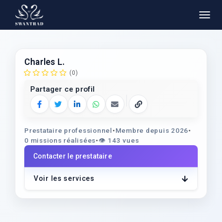
Charles L.
(0)
Partager ce profil
Facebook
Twitter
LinkedIn
WhatsApp
E‑mail
Copier le lien
Prestataire professionnel
•
Membre depuis 2026
•
0 missions réalisées
•
👁️
143 vues
Contacter le prestataire
Voir les services