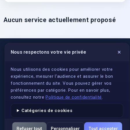
Aucun service actuellement proposé
×
Nous respectons votre vie privée
LIENS UTILES
S'inscrire
Nous utilisons des cookies pour améliorer votre
expérience, mesurer l'audience et assurer le bon
Qui sommes-nous ?
fonctionnement du site. Vous pouvez gérer vos
Conformité
préférences par catégorie. Pour en savoir plus,
Annuaires des traducteurs assermentés
consultez notre
Politique de confidentialité
.
Authenticité et apostille
Catégories de cookies
Actualités
Services
Refuser tout
Personnaliser
Tout accepter