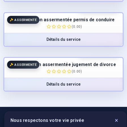
40.00
€
/page
TTC
Traduction assermentée permis de conduire
ASSERMENTÉ
(0.00)
Détails du service
40.00
€
/page
TTC
Traduction assermentée jugement de divorce
ASSERMENTÉ
(0.00)
Détails du service
×
Nous respectons votre vie privée
LIENS UTILES