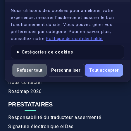
S'inscrire
Nous utilisons des cookies pour améliorer votre
expérience, mesurer l'audience et assurer le bon
Qui sommes-nous ?
fonctionnement du site. Vous pouvez gérer vos
Conformité
préférences par catégorie. Pour en savoir plus,
Annuaires des traducteurs assermentés
consultez notre
Politique de confidentialité
.
Authenticité et apostille
Catégories de cookies
Actualités
Services
Refuser tout
Personnaliser
Tout accepter
FAQ
Nous contacter
Roadmap 2026
PRESTATAIRES
Responsabilité du traducteur assermenté
Signature électronique eIDas