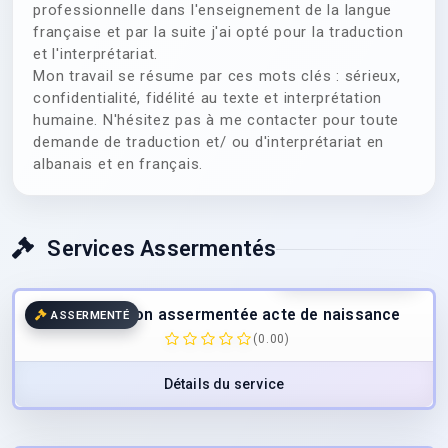
professionnelle dans l'enseignement de la langue
française et par la suite j'ai opté pour la traduction
et l'interprétariat.
Mon travail se résume par ces mots clés : sérieux,
confidentialité, fidélité au texte et interprétation
humaine. N'hésitez pas à me contacter pour toute
demande de traduction et/ ou d'interprétariat en
albanais et en français.
Services Assermentés
25.00
€
/page
TTC
Traduction assermentée acte de naissance
ASSERMENTÉ
(0.00)
Détails du service
25.00
€
/page
TTC