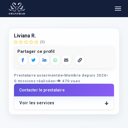
Liviana R.
(0)
Partager ce profil
Facebook
Twitter
LinkedIn
WhatsApp
E‑mail
Copier le lien
Prestataire assermentée
•
Membre depuis 2026
•
0 missions réalisées
•
👁️
470 vues
Contacter le prestataire
Voir les services