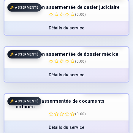
Traduction assermentée de casier judiciaire
ASSERMENTÉ
(0.00)
Détails du service
25.00
€
/page
TTC
Traduction assermentée de dossier médical
ASSERMENTÉ
(0.00)
Détails du service
40.00
€
/page
TTC
Traduction assermentée de documents
ASSERMENTÉ
notariés
(0.00)
Détails du service