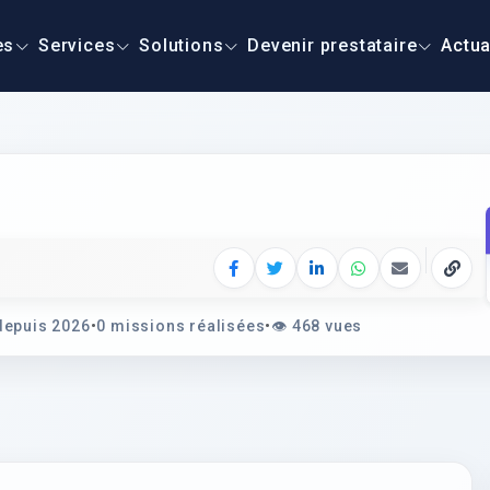
es
Services
Solutions
Devenir prestataire
Actua
Facebook
Twitter
LinkedIn
WhatsApp
E‑mail
Copie
epuis 2026
•
0 missions réalisées
•
👁️
468 vues