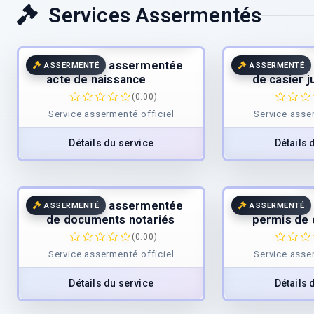
Services Assermentés
25.00
€
/page
2
TTC
Traduction assermentée
Traductio
ASSERMENTÉ
ASSERMENTÉ
acte de naissance
de casier j
(0.00)
Service assermenté officiel
Service asse
Détails du service
Détails 
40.00
€
/page
4
TTC
Traduction assermentée
Traductio
ASSERMENTÉ
ASSERMENTÉ
de documents notariés
permis de 
(0.00)
Service assermenté officiel
Service asse
Détails du service
Détails 