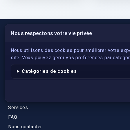
Nous respectons votre vie privée
LIENS UTILES
S'inscrire
Nous utilisons des cookies pour améliorer votre exp
site. Vous pouvez gérer vos préférences par catégori
Qui sommes-nous ?
Conformité
Catégories de cookies
Annuaires des traducteurs assermentés
Authenticité et apostille
Actualités
Services
FAQ
Nous contacter