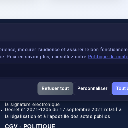
PARTENARIAT
Devenez développeur avec IronSkill Academy
érience, mesurer l'audience et assurer le bon fonctionnem
e. Pour en savoir plus, consultez notre
Politique de confi
Gubernatis immobilier
DÉCRETS SIGNATURE ÉLECTRONIQUE
Apostille et légalisation, fin de l'obligation entre les
Refuser tout
Personnaliser
Tout 
pays de l’UE (Règlement 2016/1191)
Décret n° 2017-1416 du 28 septembre 2017 relatif à
la signature électronique
Décret n° 2021-1205 du 17 septembre 2021 relatif à
la légalisation et à l'apostille des actes publics
CGV - POLITIQUE