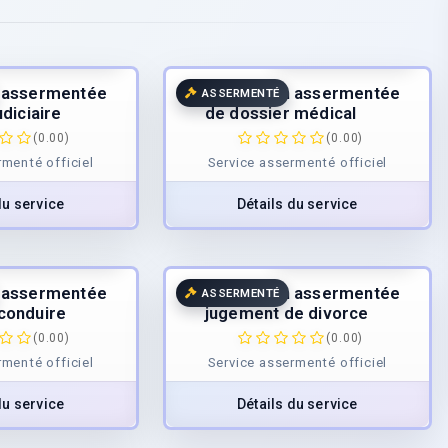
5.00
€
/page
25.00
€
/page
TTC
TTC
n assermentée
Traduction assermentée
ASSERMENTÉ
udiciaire
de dossier médical
(0.00)
(0.00)
rmenté officiel
Service assermenté officiel
du service
Détails du service
0.00
€
/page
40.00
€
/page
TTC
TTC
n assermentée
Traduction assermentée
ASSERMENTÉ
conduire
jugement de divorce
(0.00)
(0.00)
rmenté officiel
Service assermenté officiel
du service
Détails du service