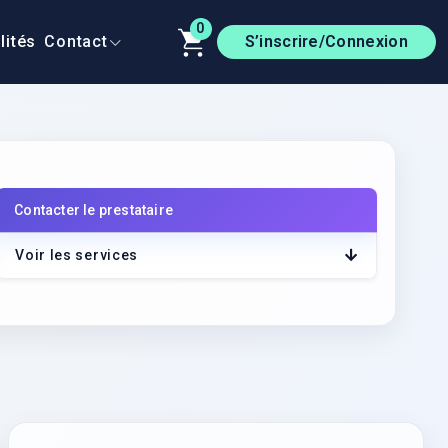
0
lités
Contact
S’inscrire/Connexion
Contacter le prestataire
r le lien
Voir les services