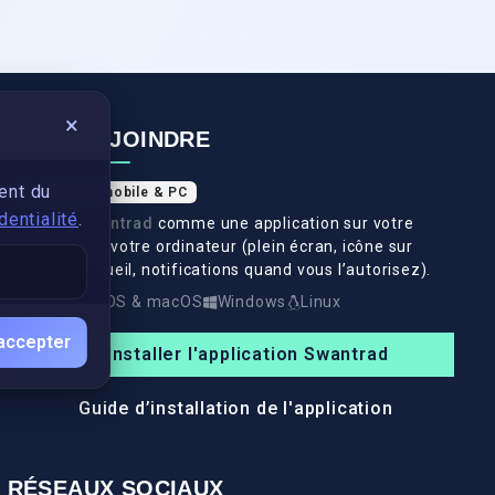
×
NOUS REJOINDRE
ent du
Application mobile & PC
dentialité
.
Installez
Swantrad
comme une application sur votre
téléphone et votre ordinateur (plein écran, icône sur
l’écran d’accueil, notifications quand vous l’autorisez).
Android
iOS & macOS
Windows
Linux
accepter
Installer l'application Swantrad
Guide d’installation de l'application
RÉSEAUX SOCIAUX