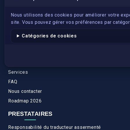
LIENS UTILES
S'inscrire
Nous utilisons des cookies pour améliorer votre exp
site. Vous pouvez gérer vos préférences par catégori
Qui sommes-nous ?
Conformité
Catégories de cookies
Annuaires des traducteurs assermentés
Authenticité et apostille
Actualités
Services
FAQ
Nous contacter
Roadmap 2026
PRESTATAIRES
Responsabilité du traducteur assermenté