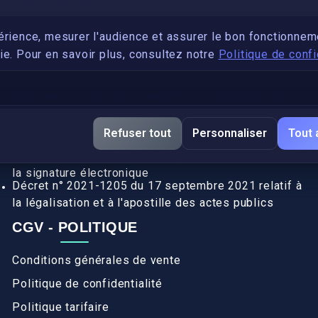
PARTENARIAT
Devenez développeur avec IronSkill Academy
érience, mesurer l'audience et assurer le bon fonctionnem
e. Pour en savoir plus, consultez notre
Politique de confi
Gubernatis immobilier
DÉCRETS SIGNATURE ÉLECTRONIQUE
Apostille et légalisation, fin de l'obligation entre les
Refuser tout
Personnaliser
Tout 
pays de l’UE (Règlement 2016/1191)
Décret n° 2017-1416 du 28 septembre 2017 relatif à
la signature électronique
Décret n° 2021-1205 du 17 septembre 2021 relatif à
la légalisation et à l'apostille des actes publics
CGV - POLITIQUE
Conditions générales de vente
Politique de confidentialité
Politique tarifaire