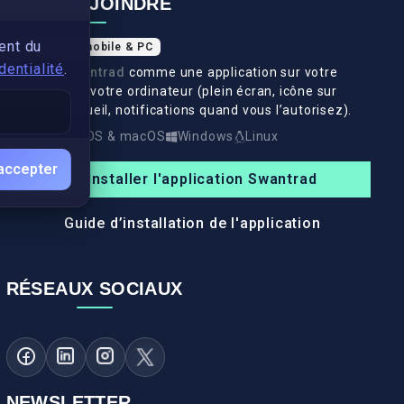
NOUS REJOINDRE
ent du
Application mobile & PC
dentialité
.
Installez
Swantrad
comme une application sur votre
téléphone et votre ordinateur (plein écran, icône sur
l’écran d’accueil, notifications quand vous l’autorisez).
Android
iOS & macOS
Windows
Linux
accepter
Installer l'application Swantrad
Guide d’installation de l'application
RÉSEAUX SOCIAUX
NEWSLETTER