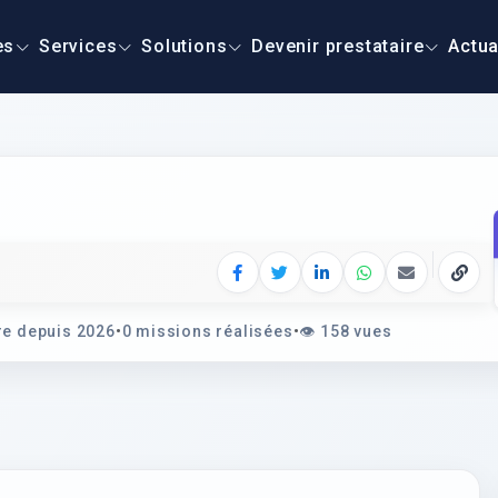
es
Services
Solutions
Devenir prestataire
Actua
Facebook
Twitter
LinkedIn
WhatsApp
E‑mail
Copie
e depuis 2026
•
0 missions réalisées
•
👁️
158 vues