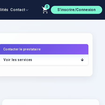
0
lités
Contact
S’inscrire/Connexion
Contacter le prestataire
r le lien
Voir les services