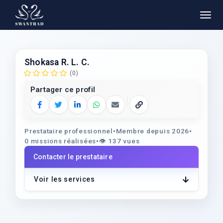
Shokasa R. L. C.
(0)
Partager ce profil
Facebook
Twitter
LinkedIn
WhatsApp
E‑mail
Copier le lien
Prestataire professionnel
•
Membre depuis 2026
•
0 missions réalisées
•
👁️
137 vues
Contacter le prestataire
Voir les services