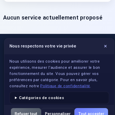
Aucun service actuellement proposé
×
Nous respectons votre vie privée
LIENS UTILES
S'inscrire
Nous utilisons des cookies pour améliorer votre
expérience, mesurer l'audience et assurer le bon
Qui sommes-nous ?
fonctionnement du site. Vous pouvez gérer vos
Conformité
préférences par catégorie. Pour en savoir plus,
Annuaires des traducteurs assermentés
consultez notre
Politique de confidentialité
.
Authenticité et apostille
Catégories de cookies
Actualités
Services
Refuser tout
Personnaliser
Tout accepter