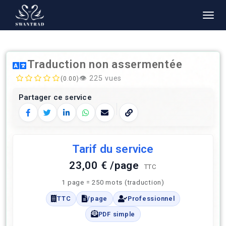
Traduction non assermentée
👁️
225 vues
(0.00)
Partager ce service
Facebook
Twitter
LinkedIn
WhatsApp
E‑mail
Copier le lien
Tarif du service
23,00 € /page
TTC
1 page = 250 mots (traduction)
TTC
/page
Professionnel
PDF simple