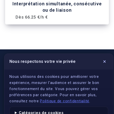
Interprétation simultanée, consécutive
ou de liaison
Dès 66.25 €/h €
×
Nous respectons votre vie privée
LIENS UTILES
S'inscrire
Nous utilisons des cookies pour améliorer votre
expérience, mesurer l'audience et assurer le bon
Qui sommes-nous ?
fonctionnement du site. Vous pouvez gérer vos
Conformité
préférences par catégorie. Pour en savoir plus,
Annuaires des traducteurs assermentés
consultez notre
Politique de confidentialité
.
Authenticité et apostille
Catégories de cookies