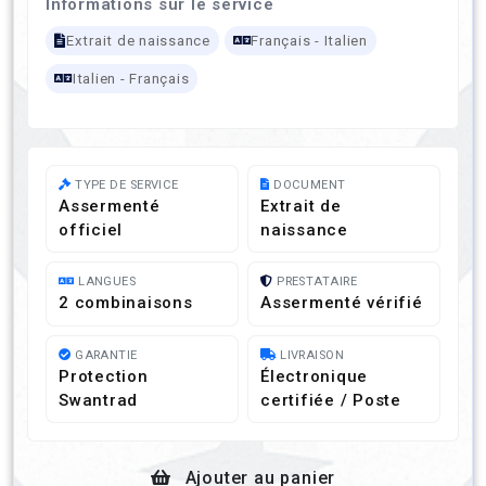
Informations sur le service
Extrait de naissance
Français - Italien
Italien - Français
TYPE DE SERVICE
DOCUMENT
Assermenté
Extrait de
officiel
naissance
LANGUES
PRESTATAIRE
2 combinaisons
Assermenté vérifié
GARANTIE
LIVRAISON
Protection
Électronique
Swantrad
certifiée / Poste
Ajouter au panier