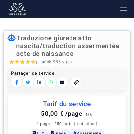
Traduzione giurata atto
nascita/traduction assermentée
acte de naissance
👁️
986 vues
(5.00)
Partager ce service
Facebook
Twitter
LinkedIn
WhatsApp
E‑mail
Copier le lien
Tarif du service
50,00 € /page
TTC
1 page = 250 mots (traduction)
TTC
/page
Assermenté