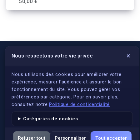
bulletin de notes
50,00 €
×
Nous respectons votre vie privée
LIENS UTILES
S'inscrire
Nous utilisons des cookies pour améliorer votre
expérience, mesurer l'audience et assurer le bon
Qui sommes-nous ?
fonctionnement du site. Vous pouvez gérer vos
Conformité
préférences par catégorie. Pour en savoir plus,
Annuaires des traducteurs assermentés
consultez notre
Politique de confidentialité
.
Authenticité et apostille
Catégories de cookies
Actualités
Services
Refuser tout
Personnaliser
Tout accepter