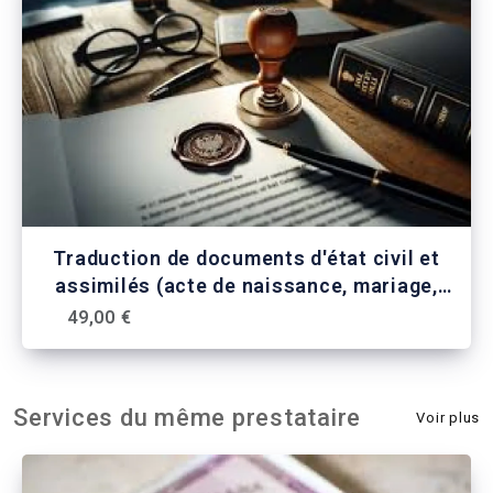
Traduction de documents d'état civil et
assimilés (acte de naissance, mariage,
casier judiciaire, permis de conduire
49,00 €
etc..)
Services du même prestataire
Voir plus