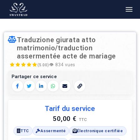
Traduzione giurata atto
matrimonio/traduction
assermentée acte de mariage
👁️
834 vues
(5.00)
Partager ce service
Facebook
Twitter
LinkedIn
WhatsApp
E‑mail
Copier le lien
Tarif du service
50,00 €
TTC
TTC
Assermenté
Électronique certifiée