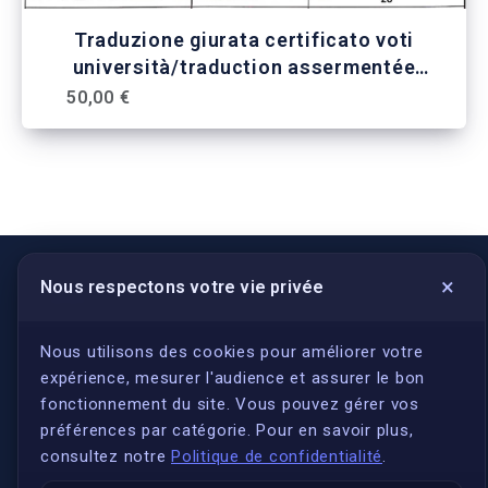
Traduzione giurata certificato voti
università/traduction assermentée
bulletin de notes
50,00 €
×
Nous respectons votre vie privée
LIENS UTILES
S'inscrire
Nous utilisons des cookies pour améliorer votre
expérience, mesurer l'audience et assurer le bon
Qui sommes-nous ?
fonctionnement du site. Vous pouvez gérer vos
Conformité
préférences par catégorie. Pour en savoir plus,
Annuaires des traducteurs assermentés
consultez notre
Politique de confidentialité
.
Authenticité et apostille