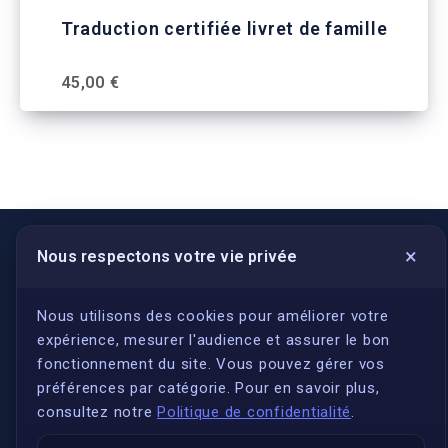
Traduction certifiée livret de famille
45,00 €
×
Nous respectons votre vie privée
LIENS UTILES
S'inscrire
Nous utilisons des cookies pour améliorer votre
expérience, mesurer l'audience et assurer le bon
Qui sommes-nous ?
fonctionnement du site. Vous pouvez gérer vos
Conformité
préférences par catégorie. Pour en savoir plus,
Annuaires des traducteurs assermentés
consultez notre
Politique de confidentialité
.
Authenticité et apostille