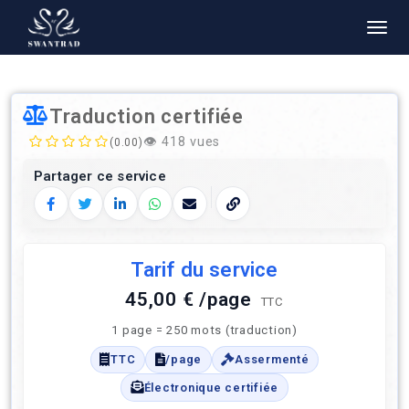
Traduction certifiée
👁️
418 vues
(0.00)
Partager ce service
Facebook
Twitter
LinkedIn
WhatsApp
E‑mail
Copier le lien
Tarif du service
45,00 € /page
TTC
1 page = 250 mots (traduction)
TTC
/page
Assermenté
Électronique certifiée