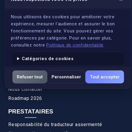
LIENS UTILES
S'inscrire
Nous utilisons des cookies pour améliorer votre
expérience, mesurer l'audience et assurer le bon
Qui sommes-nous ?
fonctionnement du site. Vous pouvez gérer vos
Conformité
préférences par catégorie. Pour en savoir plus,
Annuaires des traducteurs assermentés
consultez notre
Politique de confidentialité
.
Authenticité et apostille
Catégories de cookies
Actualités
Services
Refuser tout
Personnaliser
Tout accepter
FAQ
Nous contacter
Roadmap 2026
PRESTATAIRES
Responsabilité du traducteur assermenté