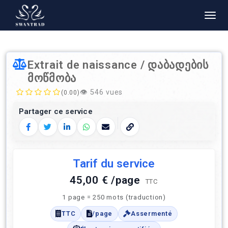
Extrait de naissance / დაბადების
მოწმობა
👁️
546 vues
(0.00)
Partager ce service
Facebook
Twitter
LinkedIn
WhatsApp
E‑mail
Copier le lien
Tarif du service
45,00 € /page
TTC
1 page = 250 mots (traduction)
TTC
/page
Assermenté