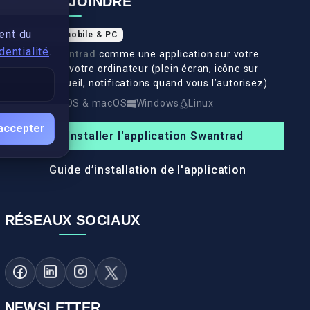
NOUS REJOINDRE
ent du
Application mobile & PC
dentialité
.
Installez
Swantrad
comme une application sur votre
téléphone et votre ordinateur (plein écran, icône sur
l’écran d’accueil, notifications quand vous l’autorisez).
Android
iOS & macOS
Windows
Linux
accepter
Installer l'application Swantrad
Guide d’installation de l'application
RÉSEAUX SOCIAUX
NEWSLETTER