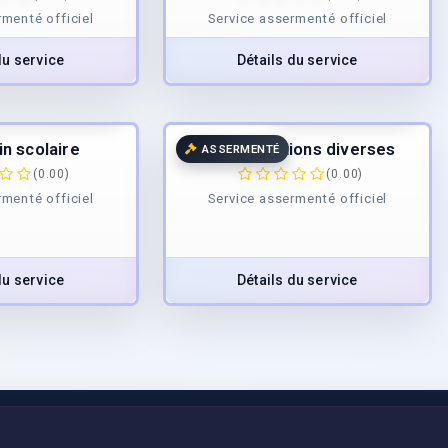
rmenté officiel
Service assermenté officiel
du service
Détails du service
5.00
€
/page
45.00
€
/page
TTC
TTC
in scolaire
Attestations diverses
ASSERMENTÉ
(0.00)
(0.00)
rmenté officiel
Service assermenté officiel
du service
Détails du service