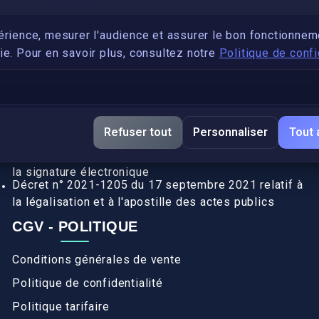
PARTENARIAT
Devenez développeur avec IronSkill Academy
érience, mesurer l'audience et assurer le bon fonctionnem
e. Pour en savoir plus, consultez notre
Politique de confi
Gubernatis immobilier
DÉCRETS SIGNATURE ÉLECTRONIQUE
Apostille et légalisation, fin de l'obligation entre les
Refuser tout
Personnaliser
Tout 
pays de l’UE (Règlement 2016/1191)
Décret n° 2017-1416 du 28 septembre 2017 relatif à
la signature électronique
Décret n° 2021-1205 du 17 septembre 2021 relatif à
la légalisation et à l'apostille des actes publics
CGV - POLITIQUE
Conditions générales de vente
Politique de confidentialité
Politique tarifaire