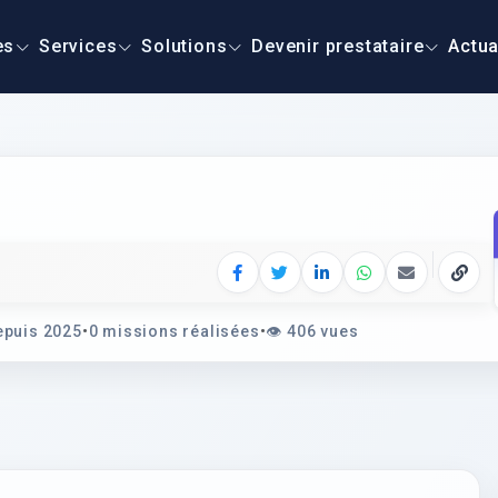
es
Services
Solutions
Devenir prestataire
Actua
Facebook
Twitter
LinkedIn
WhatsApp
E‑mail
Copie
puis 2025
•
0 missions réalisées
•
👁️
406 vues