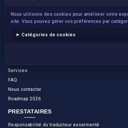
LIENS UTILES
S'inscrire
Nous utilisons des cookies pour améliorer votre exp
site. Vous pouvez gérer vos préférences par catégori
Qui sommes-nous ?
Conformité
Catégories de cookies
Annuaires des traducteurs assermentés
Authenticité et apostille
Actualités
Services
FAQ
Nous contacter
Roadmap 2026
PRESTATAIRES
Responsabilité du traducteur assermenté