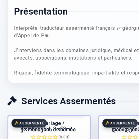
Présentation
Interprète-traducteur assermenté français ⇄ géorgi
d’Appel de Pau.
J’interviens dans les domaines juridique, médical et 
avocats, associations, institutions et particuliers.
Rigueur, fidélité terminologique, impartialité et re
Services Assermentés
45.00
€
/page
4
TTC
Acte de mariage /
Extrait de 
ASSERMENTÉ
ASSERMENTÉ
ქორწინების მოწმობა
დაბადები
(0.00)