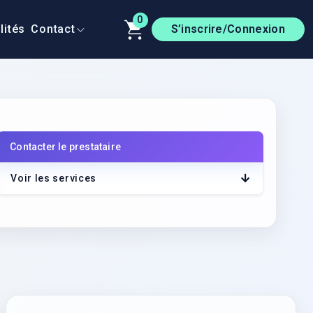
0
lités
Contact
S’inscrire/Connexion
Contacter le prestataire
r le lien
Voir les services