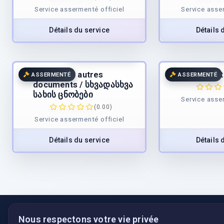
Service assermenté officiel
Service asse
Détails du service
Détails 
40.00
€
/page
4
TTC
Traduction autres
Bullet
ASSERMENTÉ
ASSERMENTÉ
documents / სხვადასხვა
სახის ცნობები
Service asse
(0.00)
Service assermenté officiel
Détails du service
Détails 
Nous respectons votre vie privée