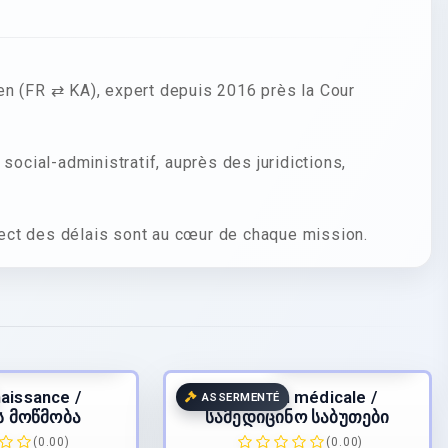
en (FR ⇄ KA), expert depuis 2016 près la Cour
social-administratif, auprès des juridictions,
spect des délais sont au cœur de chaque mission.
5.00
€
/page
55.00
€
/page
TTC
TTC
naissance /
Traduction médicale /
ASSERMENTÉ
ს მოწმობა
სამედიცინო საბუთები
(0.00)
(0.00)