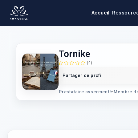
Accueil
Ressourc
Tornike
(0)
Partager ce profil
Prestataire assermenté
•
Membre de