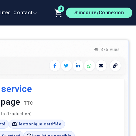
0
lités
Contact
S’inscrire/Connexion
👁️
376 vues
Facebook
Twitter
LinkedIn
WhatsApp
E‑mail
Copier le 
 service
 /page
TTC
ts (traduction)
nté
Électronique certifiée
n Swantrad
Annulation possible