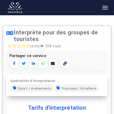
Interprète pour des groupes de
touristes
👁️
308 vues
(0.00)
Partager ce service
Facebook
Twitter
LinkedIn
WhatsApp
E‑mail
Copier le lien
Spécialités d'interprétariat
Sport / événements
Tourisme / hôtellerie
Tarifs d'interprétation