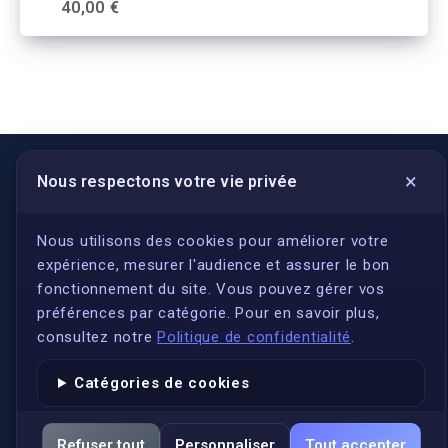
40,00 €
×
Nous respectons votre vie privée
LIENS UTILES
S'inscrire
Nous utilisons des cookies pour améliorer votre
expérience, mesurer l'audience et assurer le bon
Qui sommes-nous ?
fonctionnement du site. Vous pouvez gérer vos
Conformité
préférences par catégorie. Pour en savoir plus,
Annuaires des traducteurs assermentés
consultez notre
Politique de confidentialité
.
Authenticité et apostille
Catégories de cookies
Actualités
Services
Refuser tout
Personnaliser
Tout accepter