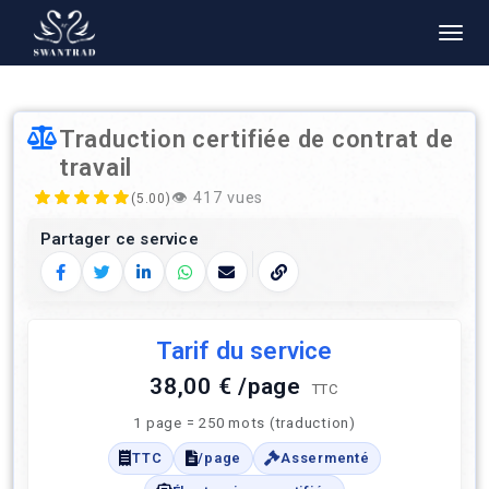
Traduction certifiée de contrat de
travail
👁️
417 vues
(5.00)
Partager ce service
Facebook
Twitter
LinkedIn
WhatsApp
E‑mail
Copier le lien
Tarif du service
38,00 € /page
TTC
1 page = 250 mots (traduction)
TTC
/page
Assermenté