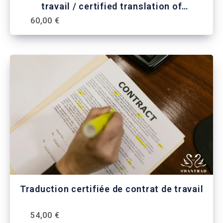
travail / certified translation of
employment agreements / traduzione
60,00 €
giurata contratti di lavoro / tradução
juramentada contratos de trabalho
Traduction certifiée de contrat de travail
54,00 €