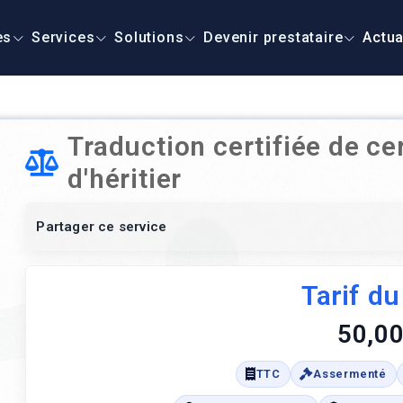
es
Services
Solutions
Devenir prestataire
Actua
Traduction certifiée de cer
d'héritier
Partager ce service
Tarif du
50,00
TTC
Assermenté