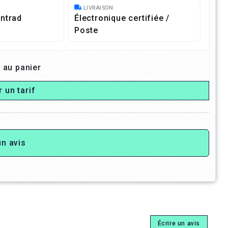
LIVRAISON
ntrad
Électronique certifiée /
Poste
 au panier
r un tarif
un avis
Écrire un avis