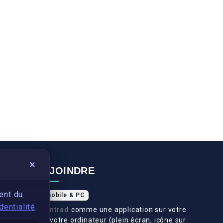
×
NOUS REJOINDRE
ent du
Application mobile & PC
dentialité
.
Installez
Swantrad
comme une application sur votre
téléphone et votre ordinateur (plein écran, icône sur