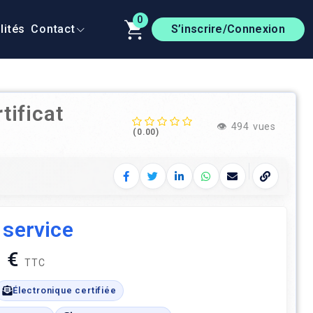
0
lités
Contact
S’inscrire/Connexion
tificat
👁️
494 vues
(0.00)
Facebook
Twitter
LinkedIn
WhatsApp
E‑mail
Copier le 
 service
 €
TTC
Électronique certifiée