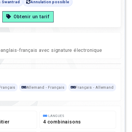
n Swantrad
Annulation possible
Obtenir un tarif
d-anglais-français avec signature électronique
Français
Allemand - Français
Français - Allemand
LANGUES
itier
4 combinaisons