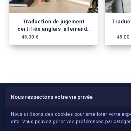
Traduction de jugement
Traduct
certifiée anglais-allemand-
français
48,00 €
45,00
Nous respectons votre vie privée
LIENS UTILES
S'inscrire
Nous utilisons des cookies pour améliorer votre exp
site. Vous pouvez gérer vos préférences par catégori
Qui sommes-nous ?