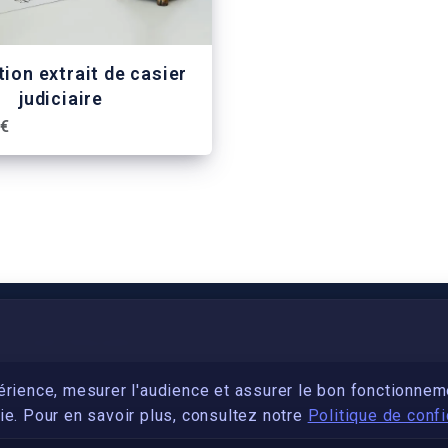
ion extrait de casier
judiciaire
 €
PARTENARIAT
Devenez développeur avec IronSkill Academy
érience, mesurer l'audience et assurer le bon fonctionnem
e. Pour en savoir plus, consultez notre
Politique de confi
Gubernatis immobilier