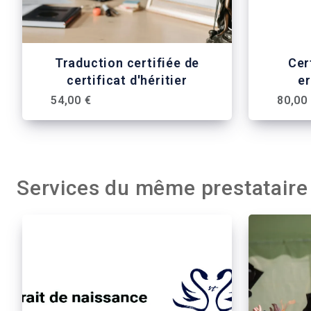
Traduction certifiée de
Cert
certificat d'héritier
e
54,00 €
80,00
Services du même prestataire