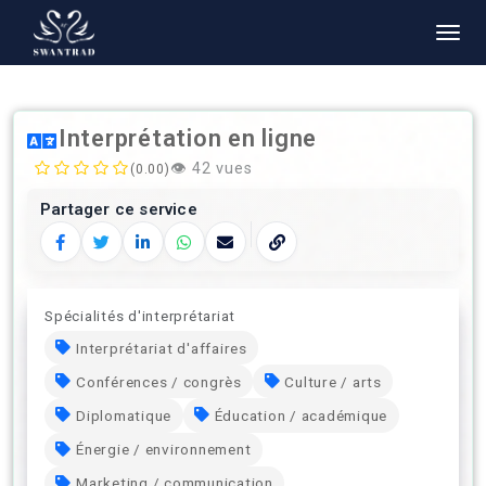
Interprétation en ligne
👁️
42 vues
(0.00)
Partager ce service
Facebook
Twitter
LinkedIn
WhatsApp
E‑mail
Copier le lien
Spécialités d'interprétariat
Interprétariat d'affaires
Conférences / congrès
Culture / arts
Diplomatique
Éducation / académique
Énergie / environnement
Marketing / communication