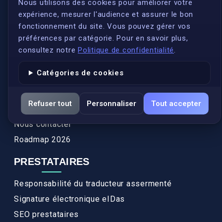
S'inscrire
Nous utilisons des cookies pour améliorer votre
expérience, mesurer l'audience et assurer le bon
Qui sommes-nous ?
fonctionnement du site. Vous pouvez gérer vos
Conformité
préférences par catégorie. Pour en savoir plus,
Annuaires des traducteurs assermentés
consultez notre
Politique de confidentialité
.
Authenticité et apostille
Catégories de cookies
Actualités
Services
Refuser tout
Personnaliser
Tout accepter
FAQ
Nous contacter
Roadmap 2026
PRESTATAIRES
Responsabilité du traducteur assermenté
Signature électronique eIDas
SEO prestataires