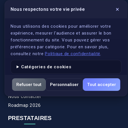
×
Nous respectons votre vie privée
LIENS UTILES
S'inscrire
Nous utilisons des cookies pour améliorer votre
expérience, mesurer l'audience et assurer le bon
Qui sommes-nous ?
fonctionnement du site. Vous pouvez gérer vos
Conformité
préférences par catégorie. Pour en savoir plus,
Annuaires des traducteurs assermentés
consultez notre
Politique de confidentialité
.
Authenticité et apostille
Catégories de cookies
Actualités
Services
Refuser tout
Personnaliser
Tout accepter
FAQ
Nous contacter
Roadmap 2026
PRESTATAIRES