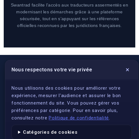
Swantrad facilite l’accès aux traducteurs assermentés en
modernisant les démarches grâce à une plateforme
sécurisée, tout en s’appuyant sur les références
officielles reconnues par les juridictions françaises.
×
Nous respectons votre vie privée
LIENS UTILES
S'inscrire
Nous utilisons des cookies pour améliorer votre
expérience, mesurer l'audience et assurer le bon
Qui sommes-nous ?
fonctionnement du site. Vous pouvez gérer vos
Conformité
préférences par catégorie. Pour en savoir plus,
Annuaires des traducteurs assermentés
consultez notre
Politique de confidentialité
.
Authenticité et apostille
Catégories de cookies
Actualités