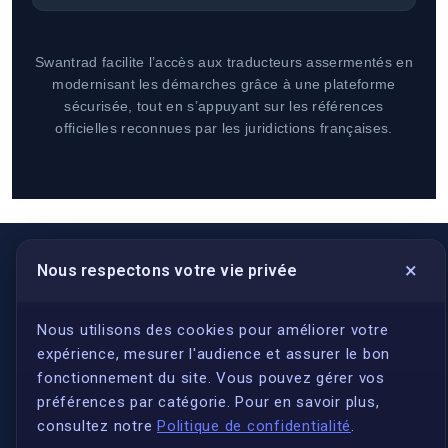
Swantrad facilite l’accès aux traducteurs assermentés en
modernisant les démarches grâce à une plateforme
sécurisée, tout en s’appuyant sur les références
officielles reconnues par les juridictions françaises.
×
Nous respectons votre vie privée
LIENS UTILES
S'inscrire
Nous utilisons des cookies pour améliorer votre
expérience, mesurer l'audience et assurer le bon
Qui sommes-nous ?
fonctionnement du site. Vous pouvez gérer vos
Conformité
préférences par catégorie. Pour en savoir plus,
Annuaires des traducteurs assermentés
consultez notre
Politique de confidentialité
.