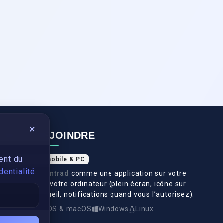
×
NOUS REJOINDRE
ent du
Application mobile & PC
dentialité
.
Installez
Swantrad
comme une application sur votre
téléphone et votre ordinateur (plein écran, icône sur
l’écran d’accueil, notifications quand vous l’autorisez).
Android
iOS & macOS
Windows
Linux