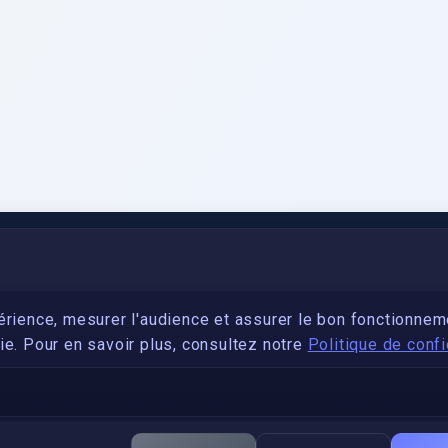
PARTENARIAT
Devenez développeur avec IronSkill Academy
érience, mesurer l'audience et assurer le bon fonctionnem
e. Pour en savoir plus, consultez notre
Politique de confi
Gubernatis immobilier
DÉCRETS SIGNATURE ÉLECTRONIQUE
Apostille et légalisation, fin de l'obligation entre les