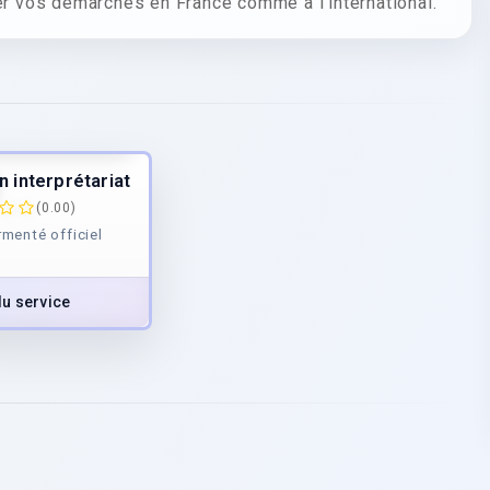
 vos démarches en France comme à l’international.
35.00
€
/h
 de
TTC
n interprétariat
(0.00)
rmenté officiel
du service