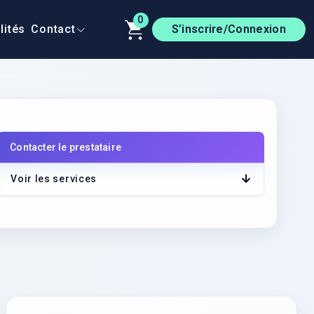
0
lités
Contact
S’inscrire/Connexion
Contacter le prestataire
r le lien
Voir les services