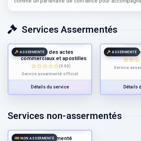
comme un partenaire de confiance pour accompagner
Services Assermentés
60.00
€
TTC
à partir
Traduction des actes
Services e
ASSERMENTÉ
ASSERMENTÉ
commerciaux et apostilles
(0.00)
Service asse
Service assermenté officiel
Détails du service
Détails 
Services non-assermentés
45.00
€
/page
TTC
Traducteur assermenté
NON ASSERMENTÉ