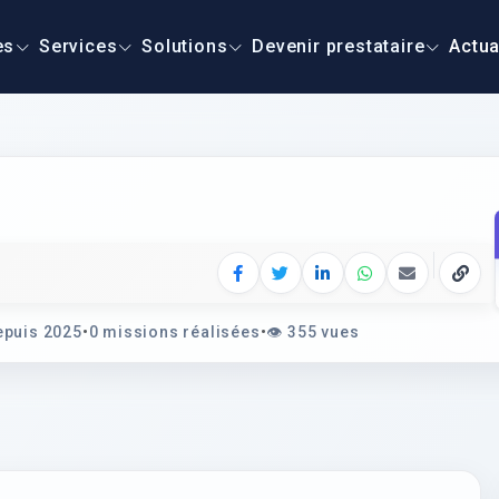
es
Services
Solutions
Devenir prestataire
Actua
Facebook
Twitter
LinkedIn
WhatsApp
E‑mail
Copie
puis 2025
•
0 missions réalisées
•
👁️
355 vues