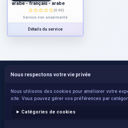
arabe - français - arabe
(0.00)
Service non assermenté
Détails du service
Nous respectons votre vie privée
LIENS UTILES
S'inscrire
Nous utilisons des cookies pour améliorer votre exp
site. Vous pouvez gérer vos préférences par catégori
Qui sommes-nous ?
Conformité
Catégories de cookies
Annuaires des traducteurs assermentés