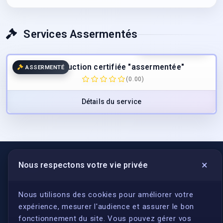
Services Assermentés
55.00
€
/page
TTC
Traduction certifiée "assermentée"
ASSERMENTÉ
(0.00)
Détails du service
×
Nous respectons votre vie privée
LIENS UTILES
S'inscrire
Nous utilisons des cookies pour améliorer votre
expérience, mesurer l'audience et assurer le bon
Qui sommes-nous ?
fonctionnement du site. Vous pouvez gérer vos