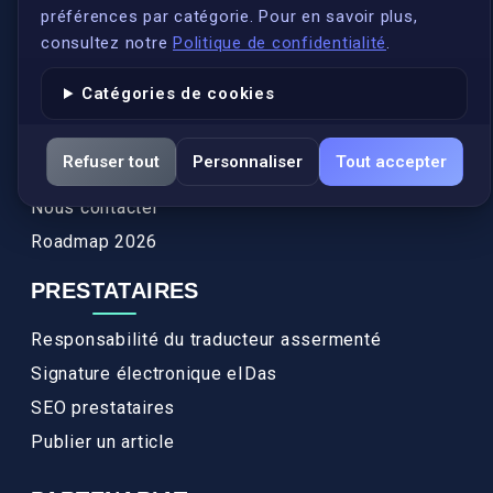
Conformité
préférences par catégorie. Pour en savoir plus,
Annuaires des traducteurs assermentés
consultez notre
Politique de confidentialité
.
Authenticité et apostille
Catégories de cookies
Actualités
Services
Refuser tout
Personnaliser
Tout accepter
FAQ
Nous contacter
Roadmap 2026
PRESTATAIRES
Responsabilité du traducteur assermenté
Signature électronique eIDas
SEO prestataires
Publier un article