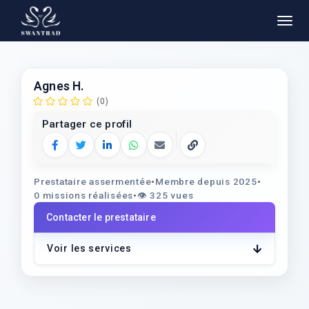
Agnes H.
(0)
Partager ce profil
Facebook
Twitter
LinkedIn
WhatsApp
E‑mail
Copier le lien
Prestataire assermentée
•
Membre depuis 2025
•
0 missions réalisées
•
👁️
325 vues
Contacter le prestataire
Voir les services