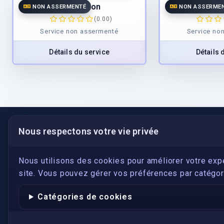
Traduction
Trad
NON ASSERMENTÉ
NON ASSERME
(0.00)
Service non assermenté
Service no
Détails du service
Détails 
Nous respectons votre vie privée
LIENS UTILES
S'inscrire
Nous utilisons des cookies pour améliorer votre exp
site. Vous pouvez gérer vos préférences par catégori
Qui sommes-nous ?
Conformité
Catégories de cookies
Annuaires des traducteurs assermentés