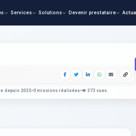
es
Services
Solutions
Devenir prestataire
Actua
Facebook
Twitter
LinkedIn
WhatsApp
E‑mail
Copie
e depuis 2025
•
0 missions réalisées
•
👁️
373 vues