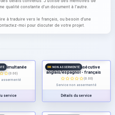
t des délais convenus. J’utilise des mémoires de
ne qualité constante d’un document à l’autre.
ire à traduire vers le français, ou besoin d’une
Contactez-moi pour discuter de votre projet.
68.75
€
/h
68.75
€
/h
 de
TTC
à partir de
TTC
on simultanée
Interprétation consécutive
NTÉ
NON ASSERMENTÉ
anglais/espagnol - français
(0.00)
(0.00)
n assermenté
Service non assermenté
du service
Détails du service
0.00
€
/page
30.00
€
/page
TTC
TTC