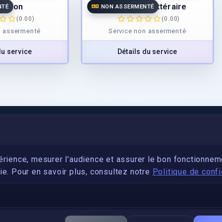
uction
Traduction littéraire
NTÉ
NON ASSERMENTÉ
(0.00)
(0.00)
n assermenté
Service non assermenté
du service
Détails du service
PARTENARIAT
Devenez développeur avec IronSkill Academy
érience, mesurer l'audience et assurer le bon fonctionnem
e. Pour en savoir plus, consultez notre
Politique de confi
Gubernatis immobilier
DÉCRETS SIGNATURE ÉLECTRONIQUE
Apostille et légalisation, fin de l'obligation entre les