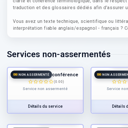
clarté et cohérence terminologique, dans le respec
traduction et des glossaires dédiés afin d’assurer u
Vous avez un texte technique, scientifique ou littéra
interprétation fiable anglais/espagnol - français ? 
Services non-assermentés
68.75
€
/h
à partir de
TTC
à partir
Interprétation de conférence
Interprétati
NON ASSERMENTÉ
NON ASSERME
(0.00)
Service non assermenté
Service no
Détails du service
Détails 
25.00
€
/page
3
TTC