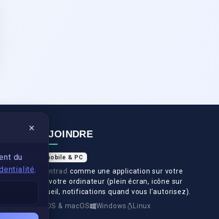
×
NOUS REJOINDRE
ent du
Application mobile & PC
dentialité
.
Installez
Swantrad
comme une application sur votre
téléphone et votre ordinateur (plein écran, icône sur
l’écran d’accueil, notifications quand vous l’autorisez).
Android
iOS & macOS
Windows
Linux