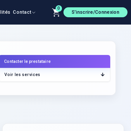
0
lités
Contact
S’inscrire/Connexion
Contacter le prestataire
r le lien
Voir les services