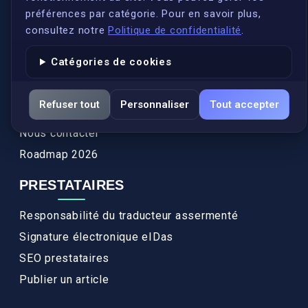
Conformité
préférences par catégorie. Pour en savoir plus,
Annuaires des traducteurs assermentés
consultez notre
Politique de confidentialité
.
Authenticité et apostille
Catégories de cookies
Actualités
Services
Refuser tout
Personnaliser
Tout accepter
FAQ
Nous contacter
Roadmap 2026
PRESTATAIRES
Responsabilité du traducteur assermenté
Signature électronique eIDas
SEO prestataires
Publier un article