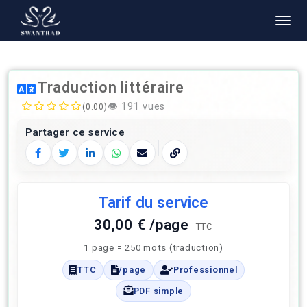
Traduction littéraire
👁️
191 vues
(0.00)
Partager ce service
Facebook
Twitter
LinkedIn
WhatsApp
E‑mail
Copier le lien
Tarif du service
30,00 € /page
TTC
1 page = 250 mots (traduction)
TTC
/page
Professionnel
PDF simple