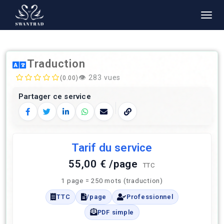
Traduction
👁️
283 vues
(0.00)
Partager ce service
Facebook
Twitter
LinkedIn
WhatsApp
E‑mail
Copier le lien
Tarif du service
55,00 € /page
TTC
1 page = 250 mots (traduction)
TTC
/page
Professionnel
PDF simple