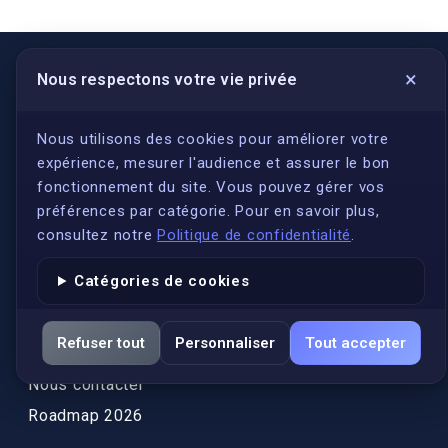
×
Nous respectons votre vie privée
LIENS UTILES
S'inscrire
Nous utilisons des cookies pour améliorer votre
expérience, mesurer l'audience et assurer le bon
Qui sommes-nous ?
fonctionnement du site. Vous pouvez gérer vos
Conformité
préférences par catégorie. Pour en savoir plus,
Annuaires des traducteurs assermentés
consultez notre
Politique de confidentialité
.
Authenticité et apostille
Catégories de cookies
Actualités
Services
Refuser tout
Personnaliser
Tout accepter
FAQ
Nous contacter
Roadmap 2026