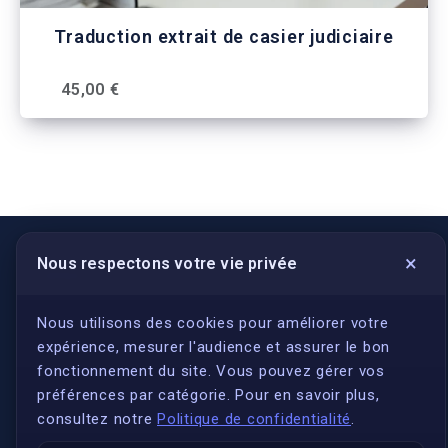
Traduction extrait de casier judiciaire
45,00 €
×
Nous respectons votre vie privée
LIENS UTILES
S'inscrire
Nous utilisons des cookies pour améliorer votre
expérience, mesurer l'audience et assurer le bon
Qui sommes-nous ?
fonctionnement du site. Vous pouvez gérer vos
Conformité
préférences par catégorie. Pour en savoir plus,
Annuaires des traducteurs assermentés
consultez notre
Politique de confidentialité
.
Authenticité et apostille