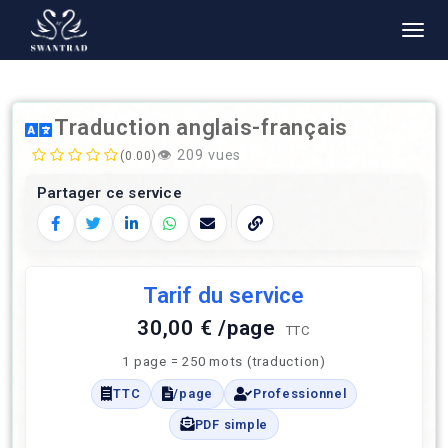
Traduction anglais-français
👁️
209 vues
(0.00)
Partager ce service
Facebook
Twitter
LinkedIn
WhatsApp
E‑mail
Copier le lien
Tarif du service
30,00 € /page
TTC
1 page = 250 mots (traduction)
TTC
/page
Professionnel
PDF simple