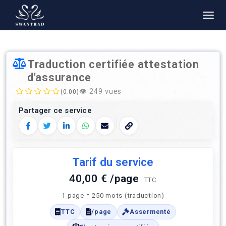
Traduction certifiée attestation
d'assurance
👁️
249 vues
(0.00)
Partager ce service
Facebook
Twitter
LinkedIn
WhatsApp
E‑mail
Copier le lien
Tarif du service
40,00 € /page
TTC
1 page = 250 mots (traduction)
TTC
/page
Assermenté