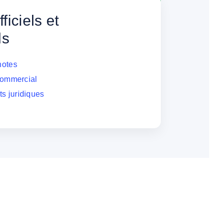
iciels et
ls
notes
 commercial
s juridiques