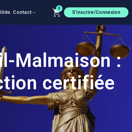
0
lités
Contact
S’inscrire/Connexion
il-Malmaison :
tion certifiée