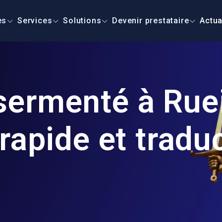
es
Services
Solutions
Devenir prestataire
Actua
sermenté à Rue
rapide et traduc