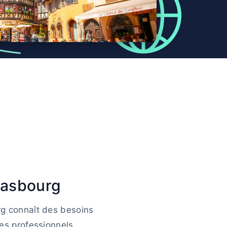
rasbourg
urg connaît des besoins
les professionnels.