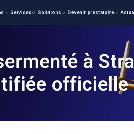
es
Services
Solutions
Devenir prestataire
Actua
sermenté à Str
ifiée officielle