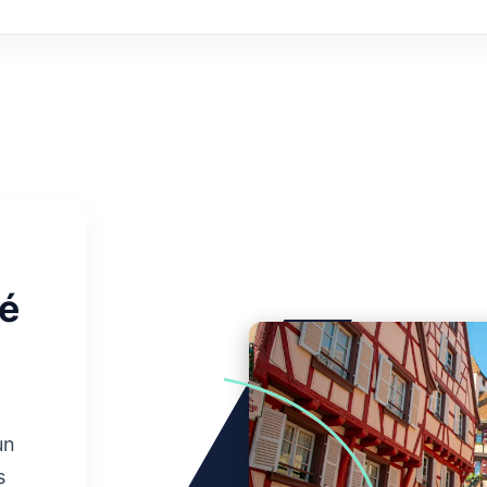
té
un
s