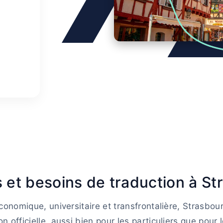
 et besoins de traduction à St
conomique, universitaire et transfrontalière, Strasbo
on officielle, aussi bien pour les particuliers que pour 