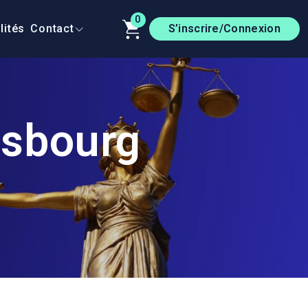
0
lités
Contact
S’inscrire/Connexion
asbourg