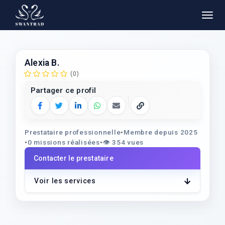
Alexia B.
(0)
Partager ce profil
Facebook
Twitter
LinkedIn
WhatsApp
E‑mail
Copier le lien
Prestataire professionnelle
•
Membre depuis 2025
•
0 missions réalisées
•
👁️
354 vues
Contacter le prestataire
Voir les services