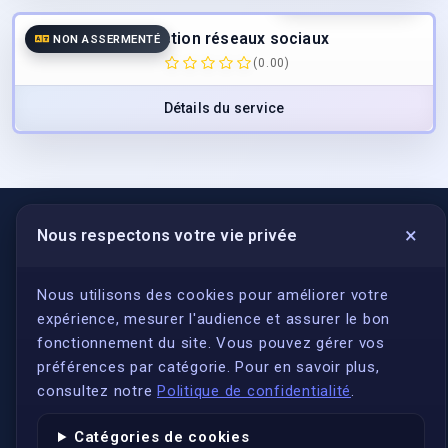
Traduction réseaux sociaux
NON ASSERMENTÉ
(0.00)
Détails du service
×
Nous respectons votre vie privée
LIENS UTILES
S'inscrire
Nous utilisons des cookies pour améliorer votre
expérience, mesurer l'audience et assurer le bon
Qui sommes-nous ?
fonctionnement du site. Vous pouvez gérer vos
Conformité
préférences par catégorie. Pour en savoir plus,
Annuaires des traducteurs assermentés
consultez notre
Politique de confidentialité
.
Authenticité et apostille
Catégories de cookies
Actualités