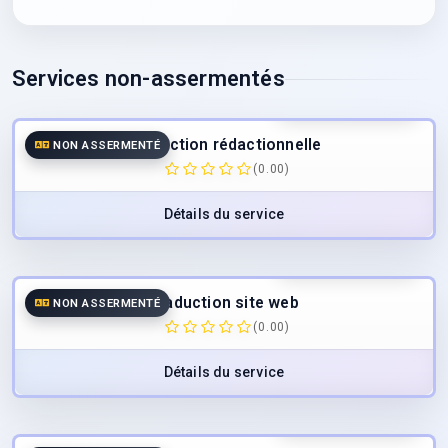
Services non-assermentés
40.00
€
/page
TTC
Traduction rédactionnelle
NON ASSERMENTÉ
(0.00)
Détails du service
40.00
€
/page
TTC
Traduction site web
NON ASSERMENTÉ
(0.00)
Détails du service
40.00
€
/page
TTC