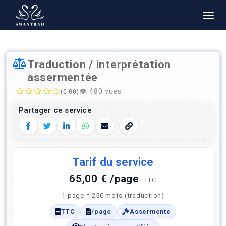
Traduction / interprétation
assermentée
👁️
480 vues
(0.00)
Partager ce service
Facebook
Twitter
LinkedIn
WhatsApp
E‑mail
Copier le lien
Tarif du service
65,00 € /page
TTC
1 page = 250 mots (traduction)
TTC
/page
Assermenté