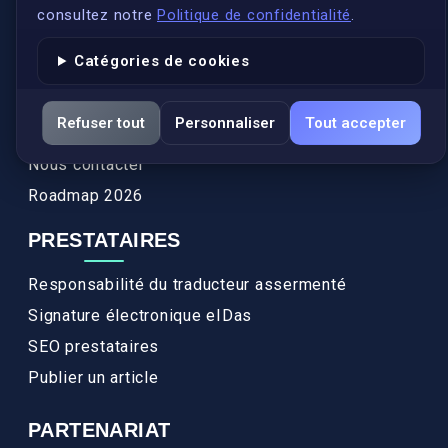
Annuaires des traducteurs assermentés
consultez notre
Politique de confidentialité
.
Authenticité et apostille
Catégories de cookies
Actualités
Services
Refuser tout
Personnaliser
Tout accepter
FAQ
Nous contacter
Roadmap 2026
PRESTATAIRES
Responsabilité du traducteur assermenté
Signature électronique eIDas
SEO prestataires
Publier un article
PARTENARIAT