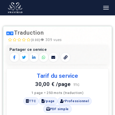
Traduction
👁️
309 vues
(0.00)
Partager ce service
Facebook
Twitter
LinkedIn
WhatsApp
E‑mail
Copier le lien
Tarif du service
30,00 € /page
TTC
1 page = 250 mots (traduction)
TTC
/page
Professionnel
PDF simple