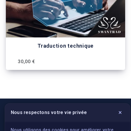
Traduction technique
30,00 €
×
Nous respectons votre vie privée
LIENS UTILES
S'inscrire
Nous utilisons des cookies pour améliorer votre