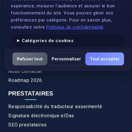
expérience, mesurer l'audience et assurer le bon
Qui sommes-nous ?
fonctionnement du site. Vous pouvez gérer vos
Conformité
préférences par catégorie. Pour en savoir plus,
Annuaires des traducteurs assermentés
consultez notre
Politique de confidentialité
.
Authenticité et apostille
Catégories de cookies
Actualités
Services
Refuser tout
Personnaliser
Tout accepter
FAQ
Nous contacter
Roadmap 2026
PRESTATAIRES
Responsabilité du traducteur assermenté
Signature électronique eIDas
SEO prestataires