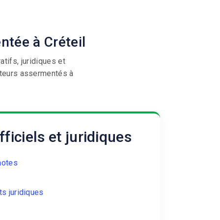
eil et Paris
tée à Créteil
ifs, juridiques et
cteurs assermentés à
iciels et juridiques
notes
s juridiques