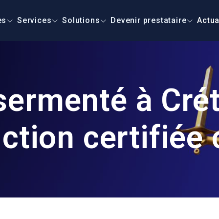
es
Services
Solutions
Devenir prestataire
Actua
ermenté à Créte
uction certifié