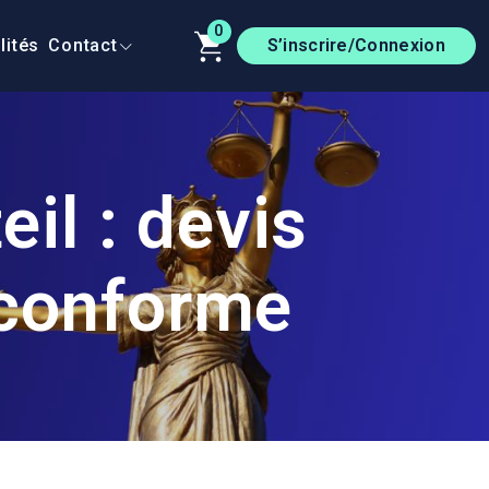
0
lités
Contact
S’inscrire/Connexion
il : devis
e conforme