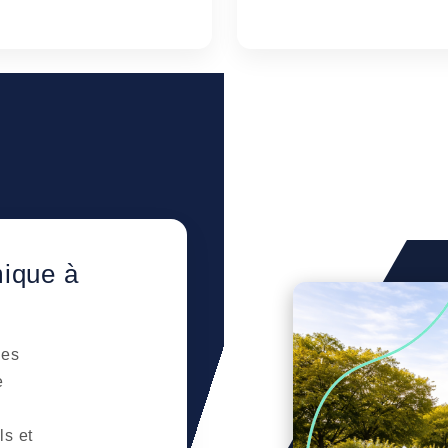
ique à
des
e
ls et