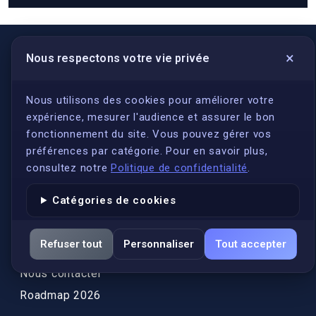
×
Nous respectons votre vie privée
LIENS UTILES
S'inscrire
Nous utilisons des cookies pour améliorer votre
expérience, mesurer l'audience et assurer le bon
Qui sommes-nous ?
fonctionnement du site. Vous pouvez gérer vos
Conformité
préférences par catégorie. Pour en savoir plus,
Annuaires des traducteurs assermentés
consultez notre
Politique de confidentialité
.
Authenticité et apostille
Catégories de cookies
Actualités
Services
Refuser tout
Personnaliser
Tout accepter
FAQ
Nous contacter
Roadmap 2026