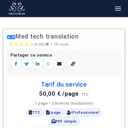
Med tech translation
👁️
174 vues
(0.00)
Partager ce service
Facebook
Twitter
LinkedIn
WhatsApp
E‑mail
Copier le lien
Tarif du service
50,00 € /page
TTC
1 page = 250 mots (traduction)
TTC
/page
Professionnel
PDF simple