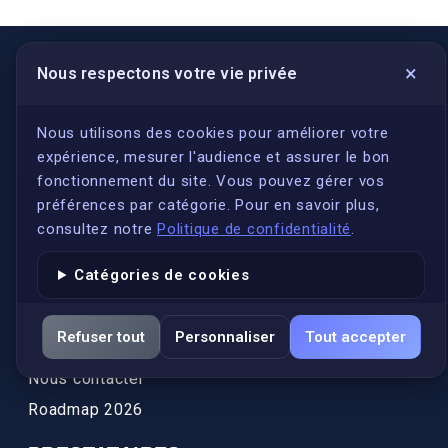
×
Nous respectons votre vie privée
LIENS UTILES
S'inscrire
Nous utilisons des cookies pour améliorer votre
expérience, mesurer l'audience et assurer le bon
Qui sommes-nous ?
fonctionnement du site. Vous pouvez gérer vos
Conformité
préférences par catégorie. Pour en savoir plus,
Annuaires des traducteurs assermentés
consultez notre
Politique de confidentialité
.
Authenticité et apostille
Catégories de cookies
Actualités
Services
Refuser tout
Personnaliser
Tout accepter
FAQ
Nous contacter
Roadmap 2026