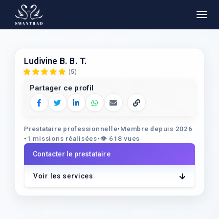
Ludivine B. B. T.
(5)
Partager ce profil
Facebook
Twitter
LinkedIn
WhatsApp
E‑mail
Copier le lien
Prestataire professionnelle
•
Membre depuis 2026
•
1 missions réalisées
•
👁️
618 vues
Contacter le prestataire
Voir les services