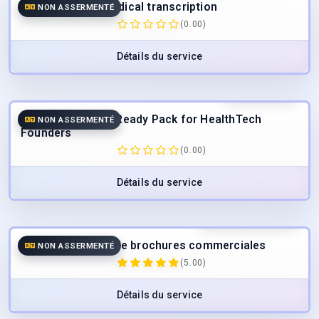
Medical transcription
NON ASSERMENTÉ
(0.00)
Détails du service
560.00
€
TTC
Essential Market-Ready Pack for HealthTech
NON ASSERMENTÉ
Founders
(0.00)
Détails du service
32.50
€
/page
TTC
Traduction de brochures commerciales
NON ASSERMENTÉ
(5.00)
Détails du service