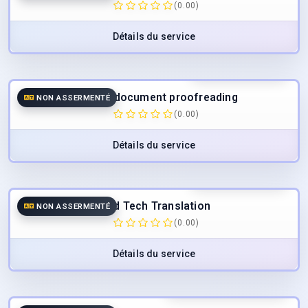
(0.00)
Détails du service
15.00
€
/page
TTC
Medical document proofreading
NON ASSERMENTÉ
(0.00)
Détails du service
50.00
€
/page
TTC
Med Tech Translation
NON ASSERMENTÉ
(0.00)
Détails du service
50.00
€
/h
à partir de
TTC