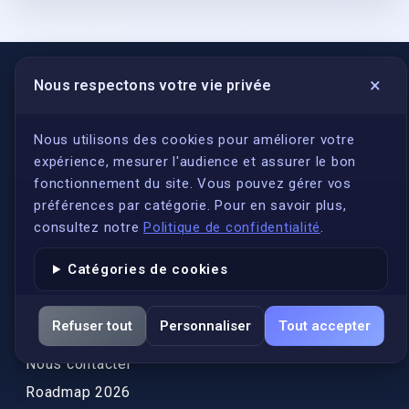
×
Nous respectons votre vie privée
LIENS UTILES
S'inscrire
Nous utilisons des cookies pour améliorer votre
expérience, mesurer l'audience et assurer le bon
Qui sommes-nous ?
fonctionnement du site. Vous pouvez gérer vos
Conformité
préférences par catégorie. Pour en savoir plus,
Annuaires des traducteurs assermentés
consultez notre
Politique de confidentialité
.
Authenticité et apostille
Catégories de cookies
Actualités
Services
Refuser tout
Personnaliser
Tout accepter
FAQ
Nous contacter
Roadmap 2026